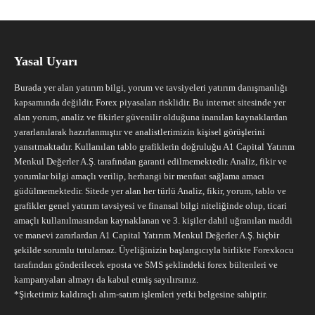
Yasal Uyarı
Burada yer alan yatırım bilgi, yorum ve tavsiyeleri yatırım danışmanlığı
kapsamında değildir. Forex piyasaları risklidir. Bu internet sitesinde yer
alan yorum, analiz ve fikirler güvenilir olduğuna inanılan kaynaklardan
yararlanılarak hazırlanmıştır ve analistlerimizin kişisel görüşlerini
yansıtmaktadır. Kullanılan tablo grafiklerin doğruluğu A1 Capital Yatırım
Menkul Değerler A.Ş. tarafından garanti edilmemektedir. Analiz, fikir ve
yorumlar bilgi amaçlı verilip, herhangi bir menfaat sağlama amacı
güdülmemektedir. Sitede yer alan her türlü Analiz, fikir, yorum, tablo ve
grafikler genel yatırım tavsiyesi ve finansal bilgi niteliğinde olup, ticari
amaçlı kullanılmasından kaynaklanan ve 3. kişiler dahil uğranılan maddi
ve manevi zararlardan A1 Capital Yatırım Menkul Değerler A.Ş. hiçbir
şekilde sorumlu tutulamaz. Üyeliğinizin başlangıcıyla birlikte Forexkocu
tarafından gönderilecek eposta ve SMS şeklindeki forex bültenleri ve
kampanyaları almayı da kabul etmiş sayılırsınız.
*Şirketimiz kaldıraçlı alım-satım işlemleri yetki belgesine sahiptir.