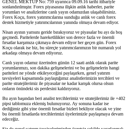
GENEL MEKTUP No: 759 uyarınca 09.09.16 tarihi itibariyle
sonlandırılmıştır. Forex piyasasına ilişkin anlık haberler, parite
yorumları ve analizlerine canlı yayın odamızdan ulaşabilirsiniz.
Forex Koçu, forex yatırımcılarına sunduğu anlık ve canlı forex
destek hizmetiyle yatırımcılarının yanında olmaya devam ediyor.
Nisan ayının yarısını geride bırakıyoruz ve piyasalar bu ayı da boş
geçmedi. Paritelerde hareketlilikler son derece fazla ve önemli
fırsatlar karşımıza çıkmaya devam ediyor her geçen gün. Forex
Koçu olarak ise biz, bu süreçte yatırımcılarımızın bir numaralı yol
arkadaşı olmaya devam ediyoruz.
Canlı yayın odamız üzerinden günün 12 saati anlık olarak parite
yorumlarımızı, son dakika gelişmelerini ve bu gelişmelerin hangi
pariteleri ne yönde etkileyeceğini paylaşırken, genel yatırım
tavsiyeleri kapsamında paylaştığımız analistlerimizin tercihleri ve
parite stratejilerimiz ile piyasalar ne kadar karışık olursa olsun
onların önündeki sis perdesini kaldırıyoruz.
Bu ayın başından beri analist tercihlerimiz ve stratejilerimiz ile +402
pipsi tablomuza eklemiş bulunuyoruz. Ay sonuna kadar ise
dediğimiz gibi yine önemli fırsatlar bizleri bekliyor olacak ve yine
bu önemli fırsatlarda tercihlerimizi üyelerimizle paylaşmaya devam
edeceğiz.
Siz de genel yatırım tavsiyelerimizden ücretsiz şekilde yararlanmak