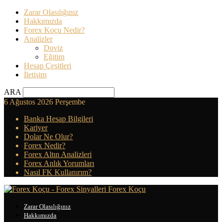
Zarar Olasılığınız
Hakkımızda
Forex Koçu Nedir?
Analizler
Doviz
Eğitim
Hesap Çeşitleri
İletişim
ARA
6 Ağustos 2026 Perşembe
Banka Hesap Bilgileri
Kariyer
Dolar Ne Olur?
Forex Nedir?
Forex Altın Analizleri
Forex Anlık Yorumları
Nasıl FK Kullanırım?
Forex Koçu
Zarar Olasılığınız
Hakkımızda