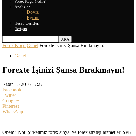
Forex Koçu Nedir?
Analizler
Doviz
Eğitim
Hesap Çeşitleri
İletişim
Forex Koçu
Genel
Forexte İşinizi Şansa Bırakmayın!
Genel
Forexte İşinizi Şansa Bırakmayın!
Nisan 15 2016 17:27
Facebook
Twitter
Google+
Pinterest
WhatsApp
Önemli Not: Şirketimiz forex sinyal ve forex strateji hizmetleri SPK