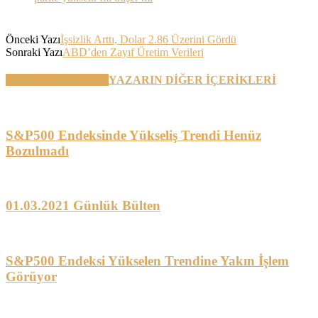
Önceki Yazı
İşsizlik Arttı, Dolar 2.86 Üzerini Gördü
Sonraki Yazı
ABD’den Zayıf Üretim Verileri
BENZER YAZILAR
YAZARIN DİĞER İÇERİKLERİ
S&P500 Endeksinde Yükseliş Trendi Henüz
Bozulmadı
01.03.2021 Günlük Bülten
S&P500 Endeksi Yükselen Trendine Yakın İşlem
Görüyor