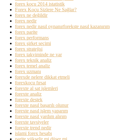
forex koçu 2014 istatistik
Forex Koçu Sizlere Ne Sağlar?
forex ne değildir
forex nedir
forex nedir nasıl oynanırforekste nasıl kazanırım
forex parite
forex performans
forex şirket seçimi
forex stratejisi
forex takviminde ne var
forex teknik analiz
forex temel analiz
forex uzmanı
forexde nelere dikkat etmeli
forexkocu fırsat
forexte al sat işlemleri
forexte analiz
forexte destek
forexte nasıl başarılı olunur
forexte nasıl işlem yaparım
forexte nasıl yardım alırım
forexte tavsiyeler
forexte trend nedir
islami forex hesabı
parite yükselir mi düşer mi