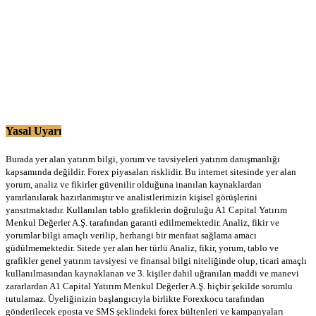
Yasal Uyarı
Burada yer alan yatırım bilgi, yorum ve tavsiyeleri yatırım danışmanlığı
kapsamında değildir. Forex piyasaları risklidir. Bu internet sitesinde yer alan
yorum, analiz ve fikirler güvenilir olduğuna inanılan kaynaklardan
yararlanılarak hazırlanmıştır ve analistlerimizin kişisel görüşlerini
yansıtmaktadır. Kullanılan tablo grafiklerin doğruluğu A1 Capital Yatırım
Menkul Değerler A.Ş. tarafından garanti edilmemektedir. Analiz, fikir ve
yorumlar bilgi amaçlı verilip, herhangi bir menfaat sağlama amacı
güdülmemektedir. Sitede yer alan her türlü Analiz, fikir, yorum, tablo ve
grafikler genel yatırım tavsiyesi ve finansal bilgi niteliğinde olup, ticari amaçlı
kullanılmasından kaynaklanan ve 3. kişiler dahil uğranılan maddi ve manevi
zararlardan A1 Capital Yatırım Menkul Değerler A.Ş. hiçbir şekilde sorumlu
tutulamaz. Üyeliğinizin başlangıcıyla birlikte Forexkocu tarafından
gönderilecek eposta ve SMS şeklindeki forex bültenleri ve kampanyaları