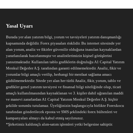
Yasal Uyarı
Burada yer alan yatırım bilgi, yorum ve tavsiyeleri yatırım danışmanlığı
kapsamında değildir. Forex piyasaları risklidir. Bu internet sitesinde yer
alan yorum, analiz ve fikirler güvenilir olduğuna inanılan kaynaklardan
yararlanılarak hazırlanmıştır ve analistlerimizin kişisel görüşlerini
yansıtmaktadır. Kullanılan tablo grafiklerin doğruluğu A1 Capital Yatırım
Menkul Değerler A.Ş. tarafından garanti edilmemektedir. Analiz, fikir ve
yorumlar bilgi amaçlı verilip, herhangi bir menfaat sağlama amacı
güdülmemektedir. Sitede yer alan her türlü Analiz, fikir, yorum, tablo ve
grafikler genel yatırım tavsiyesi ve finansal bilgi niteliğinde olup, ticari
amaçlı kullanılmasından kaynaklanan ve 3. kişiler dahil uğranılan maddi
ve manevi zararlardan A1 Capital Yatırım Menkul Değerler A.Ş. hiçbir
şekilde sorumlu tutulamaz. Üyeliğinizin başlangıcıyla birlikte Forexkocu
tarafından gönderilecek eposta ve SMS şeklindeki forex bültenleri ve
kampanyaları almayı da kabul etmiş sayılırsınız.
*Şirketimiz kaldıraçlı alım-satım işlemleri yetki belgesine sahiptir.