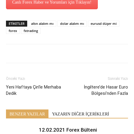
Canlı Forex Haber ve Yorumları için Tıklayın!
ETİKETLER
altın alalım mı
dolar alalım mı
eurusd düşer mi
forex
fxtrading
Önceki Yazı
Sonraki Yazı
Yeni Haftaya Çin’le Merhaba
İngiltere’de Hasar Euro
Dedik
Bölgesi’nden Fazla
BENZER YAZILAR
YAZARIN DİĞER İÇERİKLERİ
12.02.2021 Forex Bülteni