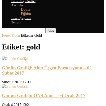
Forex Koçu Nedir?
Analizler
Doviz
Eğitim
Hesap Çeşitleri
İletişim
Forex Koçu
Etiketler
Gold
Etiket: gold
Günün Grafiği: Altın Üçgen Formasyonu – 02
Şubat 2017
Şubat 2 2017 12:17
Günün Grafiği: ONS Altın – 04 Ocak 2017
Ocak 4 2017 13:21