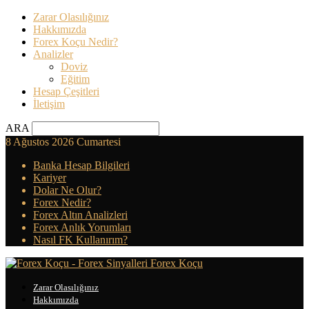
Zarar Olasılığınız
Hakkımızda
Forex Koçu Nedir?
Analizler
Doviz
Eğitim
Hesap Çeşitleri
İletişim
ARA
8 Ağustos 2026 Cumartesi
Banka Hesap Bilgileri
Kariyer
Dolar Ne Olur?
Forex Nedir?
Forex Altın Analizleri
Forex Anlık Yorumları
Nasıl FK Kullanırım?
Forex Koçu
Zarar Olasılığınız
Hakkımızda