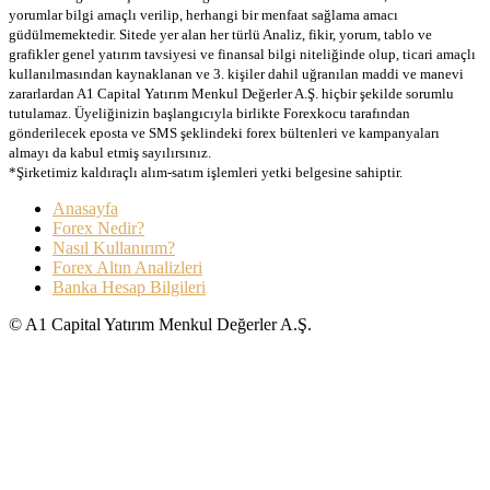
yorumlar bilgi amaçlı verilip, herhangi bir menfaat sağlama amacı
güdülmemektedir. Sitede yer alan her türlü Analiz, fikir, yorum, tablo ve
grafikler genel yatırım tavsiyesi ve finansal bilgi niteliğinde olup, ticari amaçlı
kullanılmasından kaynaklanan ve 3. kişiler dahil uğranılan maddi ve manevi
zararlardan A1 Capital Yatırım Menkul Değerler A.Ş. hiçbir şekilde sorumlu
tutulamaz. Üyeliğinizin başlangıcıyla birlikte Forexkocu tarafından
gönderilecek eposta ve SMS şeklindeki forex bültenleri ve kampanyaları
almayı da kabul etmiş sayılırsınız.
*Şirketimiz kaldıraçlı alım-satım işlemleri yetki belgesine sahiptir.
Anasayfa
Forex Nedir?
Nasıl Kullanırım?
Forex Altın Analizleri
Banka Hesap Bilgileri
© A1 Capital Yatırım Menkul Değerler A.Ş.