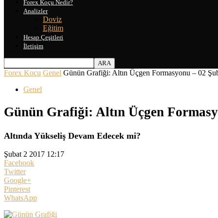
Forex Koçu Nedir?
Analizler
Doviz
Eğitim
Hesap Çeşitleri
İletişim
Forex Koçu
Genel
Günün Grafiği: Altın Üçgen Formasyonu – 02 Şu
Genel
Günün Grafiği: Altın Üçgen Formasy
Altında Yükseliş Devam Edecek mi?
Şubat 2 2017 12:17
Facebook
Twitter
Google+
Pinterest
WhatsApp