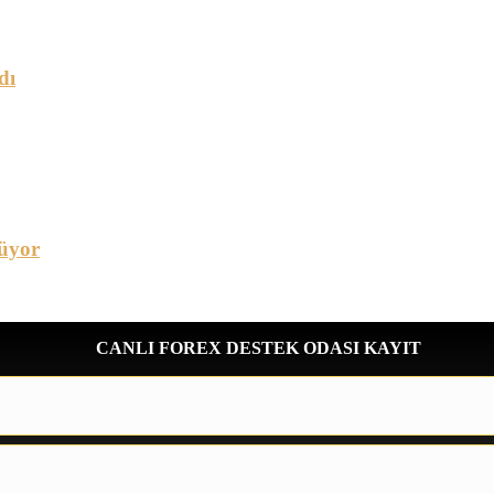
dı
üyor
CANLI FOREX DESTEK ODASI KAYIT