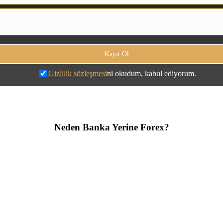
Gizlilik sözleşmesi
ni okudum, kabul ediyorum.
Neden Banka Yerine Forex?