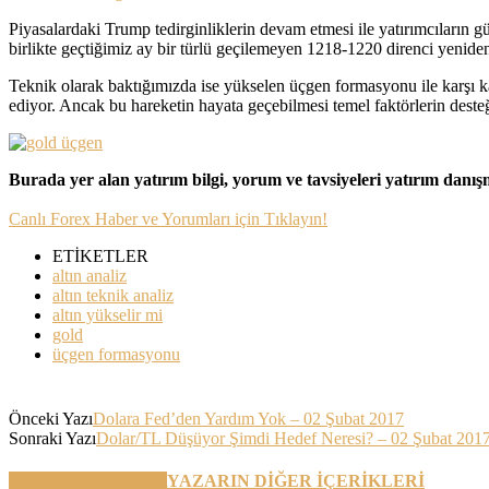
Piyasalardaki Trump tedirginliklerin devam etmesi ile yatırımcıların 
birlikte geçtiğimiz ay bir türlü geçilemeyen 1218-1220 direnci yeniden 
Teknik olarak baktığımızda ise yükselen üçgen formasyonu ile karşı 
ediyor. Ancak bu hareketin hayata geçebilmesi temel faktörlerin dest
Burada yer alan yatırım bilgi, yorum ve tavsiyeleri yatırım danı
Canlı Forex Haber ve Yorumları için Tıklayın!
ETİKETLER
altın analiz
altın teknik analiz
altın yükselir mi
gold
üçgen formasyonu
Önceki Yazı
Dolara Fed’den Yardım Yok – 02 Şubat 2017
Sonraki Yazı
Dolar/TL Düşüyor Şimdi Hedef Neresi? – 02 Şubat 201
BENZER YAZILAR
YAZARIN DİĞER İÇERİKLERİ