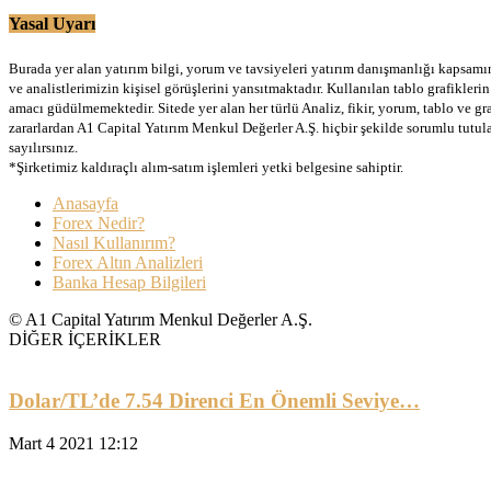
Yasal Uyarı
Burada yer alan yatırım bilgi, yorum ve tavsiyeleri yatırım danışmanlığı kapsamınd
ve analistlerimizin kişisel görüşlerini yansıtmaktadır. Kullanılan tablo grafikler
amacı güdülmemektedir. Sitede yer alan her türlü Analiz, fikir, yorum, tablo ve gr
zararlardan A1 Capital Yatırım Menkul Değerler A.Ş. hiçbir şekilde sorumlu tutu
sayılırsınız.
*Şirketimiz kaldıraçlı alım-satım işlemleri yetki belgesine sahiptir.
Anasayfa
Forex Nedir?
Nasıl Kullanırım?
Forex Altın Analizleri
Banka Hesap Bilgileri
© A1 Capital Yatırım Menkul Değerler A.Ş.
DİĞER İÇERİKLER
Dolar/TL’de 7.54 Direnci En Önemli Seviye…
Mart 4 2021 12:12