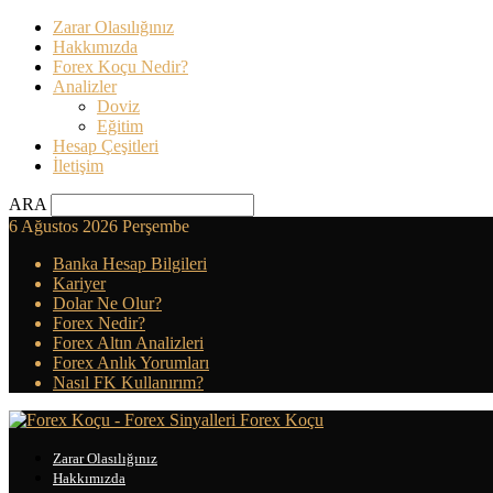
Zarar Olasılığınız
Hakkımızda
Forex Koçu Nedir?
Analizler
Doviz
Eğitim
Hesap Çeşitleri
İletişim
ARA
6 Ağustos 2026 Perşembe
Banka Hesap Bilgileri
Kariyer
Dolar Ne Olur?
Forex Nedir?
Forex Altın Analizleri
Forex Anlık Yorumları
Nasıl FK Kullanırım?
Forex Koçu
Zarar Olasılığınız
Hakkımızda