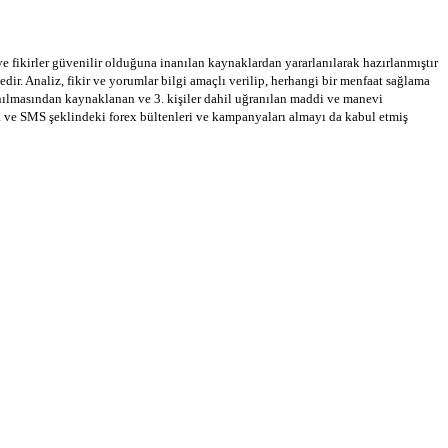
 ve fikirler güvenilir olduğuna inanılan kaynaklardan yararlanılarak hazırlanmıştır
dir. Analiz, fikir ve yorumlar bilgi amaçlı verilip, herhangi bir menfaat sağlama
llanılmasından kaynaklanan ve 3. kişiler dahil uğranılan maddi ve manevi
a ve SMS şeklindeki forex bültenleri ve kampanyaları almayı da kabul etmiş