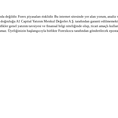
a değildir. Forex piyasaları risklidir. Bu internet sitesinde yer alan yorum, analiz
in doğruluğu A1 Capital Yatırım Menkul Değerler A.Ş. tarafından garanti edilmemekte
afikler genel yatırım tavsiyesi ve finansal bilgi niteliğinde olup, ticari amaçlı ku
lamaz. Üyeliğinizin başlangıcıyla birlikte Forexkocu tarafından gönderilecek epost