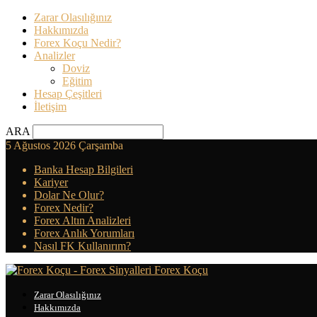
Zarar Olasılığınız
Hakkımızda
Forex Koçu Nedir?
Analizler
Doviz
Eğitim
Hesap Çeşitleri
İletişim
ARA
5 Ağustos 2026 Çarşamba
Banka Hesap Bilgileri
Kariyer
Dolar Ne Olur?
Forex Nedir?
Forex Altın Analizleri
Forex Anlık Yorumları
Nasıl FK Kullanırım?
Forex Koçu
Zarar Olasılığınız
Hakkımızda