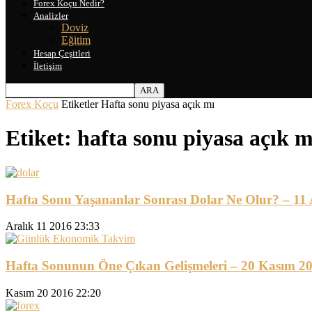
Forex Koçu Nedir?
Analizler
Doviz
Eğitim
Hesap Çeşitleri
İletişim
Forex Koçu
Etiketler
Hafta sonu piyasa açık mı
Etiket: hafta sonu piyasa açık m
Hafta Sonu Yaşananlar Sonrası Dolar Ne Olur? – 11 
Aralık 11 2016 23:33
Hafta Sonunun Öne Çıkan Gelişmeleri – 20 Kasım 2
Kasım 20 2016 22:20