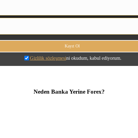
Gizlilik sözleşmesi
ni okudum, kabul ediyorum.
Neden Banka Yerine Forex?