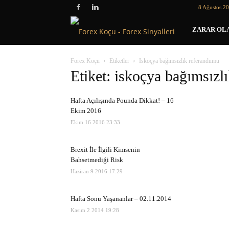
8 Ağustos 2
Forex
ZARAR OLA
Koçu
Forex Koçu
Etiketler
Iskoçya bağımsızlık referandumu
Etiket: iskoçya bağımsızl
Hafta Açılışında Pounda Dikkat! – 16
Ekim 2016
Ekim 16 2016 23:33
Brexit İle İlgili Kimsenin
Bahsetmediği Risk
Haziran 9 2016 17:29
Hafta Sonu Yaşananlar – 02.11.2014
Kasım 2 2014 19:28