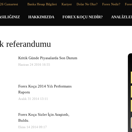
026 Cumartesi
Banka Hesap Bilgileri
Kariyer
Dolar Ne Olur?
Forex Nedir?
Forex
SILIĞINIZ
HAKKIMIZDA
FOREX KOÇU NEDIR?
ANALIZLE
ık referandumu
Kritik Günde Piyasalarda Son Durum
Haziran 24 2016 16:55
Forex Koçu 2014 Yılı Performans
Raporu
Aralık 31 2014 13:11
Forex Koçu Sizler İçin Araştırdı,
Buldu.
Ekim 14 2014 09:17