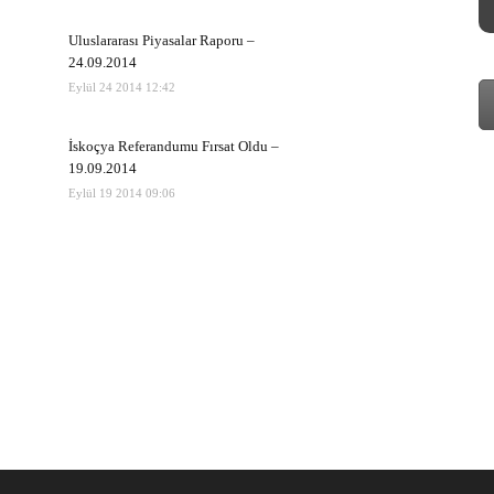
Uluslararası Piyasalar Raporu –
24.09.2014
Eylül 24 2014 12:42
İskoçya Referandumu Fırsat Oldu –
19.09.2014
Eylül 19 2014 09:06