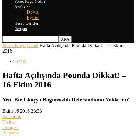
Forex Koçu Nedir?
Analizler
Doviz
Eğitim
Hesap Çeşitleri
İletişim
Forex Koçu
Genel
Hafta Açılışında Pounda Dikkat! – 16 Ekim
2016
Genel
Hafta Açılışında Pounda Dikkat! –
16 Ekim 2016
Yeni Bir İskoçya Bağımsızlık Referandumu Yolda mı?
Ekim 16 2016 23:33
Facebook
Twitter
Google+
Pinterest