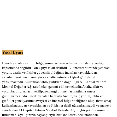
Yasal Uyarı
Burada yer alan yatırım bilgi, yorum ve tavsiyeleri yatırım danışmanlığı
kapsamında değildir. Forex piyasaları risklidir. Bu internet sitesinde yer alan
yorum, analiz ve fikirler güvenilir olduğuna inanılan kaynaklardan
yararlanılarak hazırlanmıştır ve analistlerimizin kişisel görüşlerini
yansıtmaktadır. Kullanılan tablo grafiklerin doğruluğu A1 Capital Yatırım
Menkul Değerler A.Ş. tarafından garanti edilmemektedir. Analiz, fikir ve
yorumlar bilgi amaçlı verilip, herhangi bir menfaat sağlama amacı
güdülmemektedir. Sitede yer alan her türlü Analiz, fikir, yorum, tablo ve
grafikler genel yatırım tavsiyesi ve finansal bilgi niteliğinde olup, ticari amaçlı
kullanılmasından kaynaklanan ve 3. kişiler dahil uğranılan maddi ve manevi
zararlardan A1 Capital Yatırım Menkul Değerler A.Ş. hiçbir şekilde sorumlu
tutulamaz. Üyeliğinizin başlangıcıyla birlikte Forexkocu tarafından