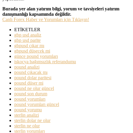
Burada yer alan yatırım bilgi, yorum ve tavsiyeleri yatırım
danışmanlığı kapsamında değildir.
Canlı Forex Haber ve Yorumları için Tıklayın!
ETİKETLER
gbp usd analiz
gbp usd parite
gbpusd çıkar mı
gbpusd düşecek mi
günce pound yorumları
iskoçya bağımsızlık referandumu
pound analizi
pound çıkacak mı
pound dolar paritesi
pound düşer mi
pound ne olur güncel
pound son durum
pound yorumları
pound yorumları güncel
pound yorumu
sterlin analizi
sterlin dolar ne olur
sterlin ne olur
sterlin yorumları