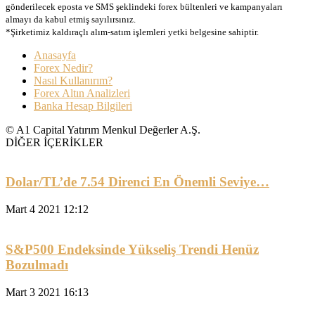
gönderilecek eposta ve SMS şeklindeki forex bültenleri ve kampanyaları
almayı da kabul etmiş sayılırsınız.
*Şirketimiz kaldıraçlı alım-satım işlemleri yetki belgesine sahiptir.
Anasayfa
Forex Nedir?
Nasıl Kullanırım?
Forex Altın Analizleri
Banka Hesap Bilgileri
© A1 Capital Yatırım Menkul Değerler A.Ş.
DİĞER İÇERİKLER
Dolar/TL’de 7.54 Direnci En Önemli Seviye…
Mart 4 2021 12:12
S&P500 Endeksinde Yükseliş Trendi Henüz
Bozulmadı
Mart 3 2021 16:13