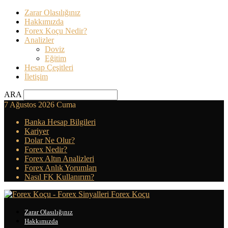
Zarar Olasılığınız
Hakkımızda
Forex Koçu Nedir?
Analizler
Doviz
Eğitim
Hesap Çeşitleri
İletişim
ARA
7 Ağustos 2026 Cuma
Banka Hesap Bilgileri
Kariyer
Dolar Ne Olur?
Forex Nedir?
Forex Altın Analizleri
Forex Anlık Yorumları
Nasıl FK Kullanırım?
Forex Koçu
Zarar Olasılığınız
Hakkımızda