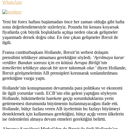
WhatsApp
Yeni bir forex haftası başlamadan önce her zaman olduğu gibi hafta
sonu değerlendirmesiyle sizlerleyiz. Poundu bir kenara koyarsak
fiyatlarda çok büyük boşluklarla açılışa neden olacak gelişmeler
yaşanmadı dersek doğru olur. En öne çıkan gelişmeler Brexit ile
ilgili.
Fransa cumhurbaşkanı Hollande, Brexit’in serbest dolaşım
prensibini tehlikeye atmaması gerektiğini söyledi.
‘Ayrılmaya karar
verdiler. Bundan sonrası için en kötüsü Avrupa Birliği’nin
temellerini tehlikeye atacak bir tavır takınmak olur.’
diyen Hollande,
Brexit görüşmelerinin AB prensipleri korunarak sonlandırılması
gerektiğine vurgu yaptı.
Hollande’nin konuşmasının devamında para politikası ve ekonomi
ile ilgili yorumlar vardı. ECB’nin elin geleni yaptığını söyleyen
Hollande, hükümetlerin harekete geçip sorumluluklarını yerin
getirmemesi durumunda büyümenin hızlanmayacağını ifade etti.
Hollande, bütçe fazlası veren AB üyelerinin bu fazlayı büyümeyi
desteklemek için kullanması gerektiğini, bütçe açığı veren ülkelerin
ise önlemlerini almaya devam etmeleri gerektiğini belirtti.
Almanya Şansölyesi Merkel’den de Brexit ile ilgili Hollande’ye