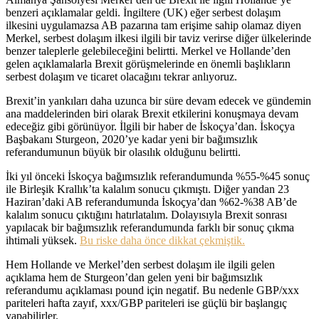
benzeri açıklamalar geldi. İngiltere (UK) eğer serbest dolaşım
ilkesini uygulamazsa AB pazarına tam erişime sahip olamaz diyen
Merkel, serbest dolaşım ilkesi ilgili bir taviz verirse diğer ülkelerinde
benzer taleplerle gelebileceğini belirtti. Merkel ve Hollande’den
gelen açıklamalarla Brexit görüşmelerinde en önemli başlıkların
serbest dolaşım ve ticaret olacağını tekrar anlıyoruz.
Brexit’in yankıları daha uzunca bir süre devam edecek ve gündemin
ana maddelerinden biri olarak Brexit etkilerini konuşmaya devam
edeceğiz gibi görünüyor. İlgili bir haber de İskoçya’dan. İskoçya
Başbakanı Sturgeon, 2020’ye kadar yeni bir bağımsızlık
referandumunun büyük bir olasılık olduğunu belirtti.
İki yıl önceki İskoçya bağımsızlık referandumunda %55-%45 sonuç
ile Birleşik Krallık’ta kalalım sonucu çıkmıştı. Diğer yandan 23
Haziran’daki AB referandumunda İskoçya’dan %62-%38 AB’de
kalalım sonucu çıktığını hatırlatalım. Dolayısıyla Brexit sonrası
yapılacak bir bağımsızlık referandumunda farklı bir sonuç çıkma
ihtimali yüksek.
Bu riske daha önce dikkat çekmiştik.
Hem Hollande ve Merkel’den serbest dolaşım ile ilgili gelen
açıklama hem de Sturgeon’dan gelen yeni bir bağımsızlık
referandumu açıklaması pound için negatif. Bu nedenle GBP/xxx
pariteleri hafta zayıf, xxx/GBP pariteleri ise güçlü bir başlangıç
yapabilirler.