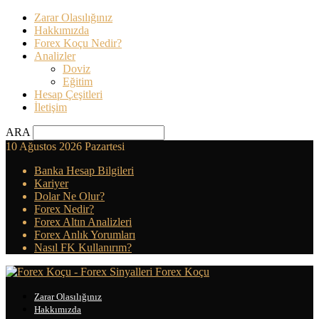
Zarar Olasılığınız
Hakkımızda
Forex Koçu Nedir?
Analizler
Doviz
Eğitim
Hesap Çeşitleri
İletişim
ARA
10 Ağustos 2026 Pazartesi
Banka Hesap Bilgileri
Kariyer
Dolar Ne Olur?
Forex Nedir?
Forex Altın Analizleri
Forex Anlık Yorumları
Nasıl FK Kullanırım?
Forex Koçu
Zarar Olasılığınız
Hakkımızda