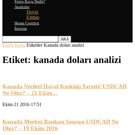
Forex Koçu Nedir?
Analizler
Doviz
Eğitim
Hesap Çeşitleri
İletişim
Forex Koçu
Etiketler
Kanada doları analizi
Etiket: kanada doları analizi
Kanada Verileri Hayal Kırıklığı Yarattı! USDCAD
Ne Olur? – 21 Ekim...
Ekim 21 2016 17:51
Kanada Merkez Bankası Sonrası USDCAD Ne
Olur? – 19 Ekim 2016