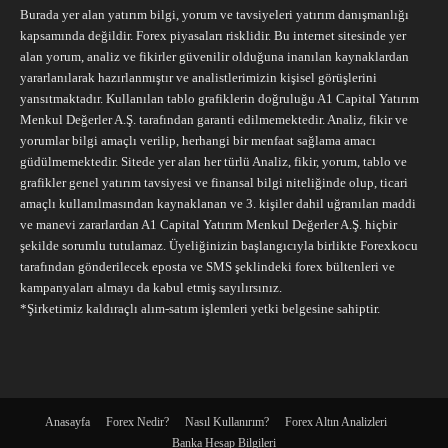
Burada yer alan yatırım bilgi, yorum ve tavsiyeleri yatırım danışmanlığı
kapsamında değildir. Forex piyasaları risklidir. Bu internet sitesinde yer
alan yorum, analiz ve fikirler güvenilir olduğuna inanılan kaynaklardan
yararlanılarak hazırlanmıştır ve analistlerimizin kişisel görüşlerini
yansıtmaktadır. Kullanılan tablo grafiklerin doğruluğu A1 Capital Yatırım
Menkul Değerler A.Ş. tarafından garanti edilmemektedir. Analiz, fikir ve
yorumlar bilgi amaçlı verilip, herhangi bir menfaat sağlama amacı
güdülmemektedir. Sitede yer alan her türlü Analiz, fikir, yorum, tablo ve
grafikler genel yatırım tavsiyesi ve finansal bilgi niteliğinde olup, ticari
amaçlı kullanılmasından kaynaklanan ve 3. kişiler dahil uğranılan maddi
ve manevi zararlardan A1 Capital Yatırım Menkul Değerler A.Ş. hiçbir
şekilde sorumlu tutulamaz. Üyeliğinizin başlangıcıyla birlikte Forexkocu
tarafından gönderilecek eposta ve SMS şeklindeki forex bültenleri ve
kampanyaları almayı da kabul etmiş sayılırsınız.
*Şirketimiz kaldıraçlı alım-satım işlemleri yetki belgesine sahiptir.
Anasayfa
Forex Nedir?
Nasıl Kullanırım?
Forex Altın Analizleri
Banka Hesap Bilgileri