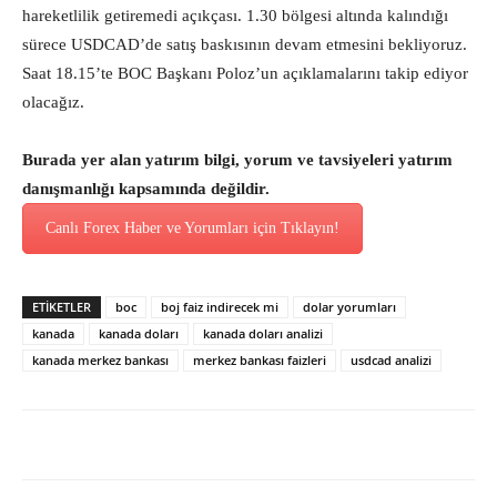
hareketlilik getiremedi açıkçası. 1.30 bölgesi altında kalındığı
sürece USDCAD’de satış baskısının devam etmesini bekliyoruz.
Saat 18.15’te BOC Başkanı Poloz’un açıklamalarını takip ediyor
olacağız.
Burada yer alan yatırım bilgi, yorum ve tavsiyeleri yatırım
danışmanlığı kapsamında değildir.
Canlı Forex Haber ve Yorumları için Tıklayın!
ETİKETLER
boc
boj faiz indirecek mi
dolar yorumları
kanada
kanada doları
kanada doları analizi
kanada merkez bankası
merkez bankası faizleri
usdcad analizi