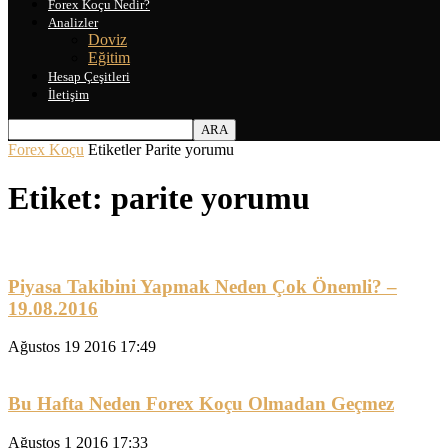
Forex Koçu Nedir?
Analizler
Doviz
Eğitim
Hesap Çeşitleri
İletişim
Forex Koçu
Etiketler
Parite yorumu
Etiket: parite yorumu
Piyasa Takibini Yapmak Neden Çok Önemli? –
19.08.2016
Ağustos 19 2016 17:49
Bu Hafta Neden Forex Koçu Olmadan Geçmez
Ağustos 1 2016 17:33