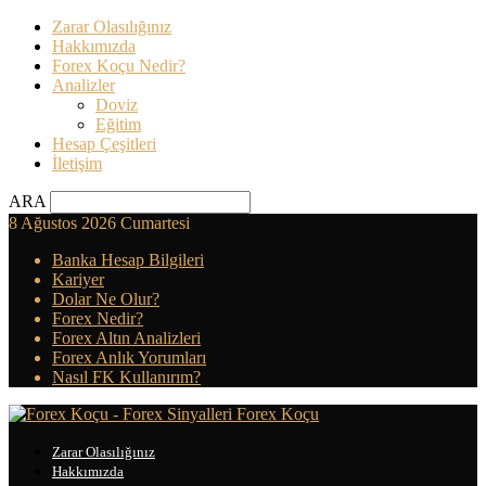
Zarar Olasılığınız
Hakkımızda
Forex Koçu Nedir?
Analizler
Doviz
Eğitim
Hesap Çeşitleri
İletişim
ARA
8 Ağustos 2026 Cumartesi
Banka Hesap Bilgileri
Kariyer
Dolar Ne Olur?
Forex Nedir?
Forex Altın Analizleri
Forex Anlık Yorumları
Nasıl FK Kullanırım?
Forex Koçu
Zarar Olasılığınız
Hakkımızda