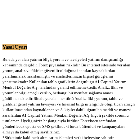
Yasal Uyarı
Burada yer alan yatırım bilgi, yorum ve tavsiyeleri yatırım danışmanlığı
kapsamında değildir. Forex piyasaları risklidir. Bu internet sitesinde yer alan
yorum, analiz ve fikirler güvenilir olduğuna inanılan kaynaklardan
yararlanılarak hazırlanmıştır ve analistlerimizin kişisel görüşlerini
yansıtmaktadır. Kullanılan tablo grafiklerin doğruluğu A1 Capital Yatırım
Menkul Değerler A.Ş. tarafından garanti edilmemektedir. Analiz, fikir ve
yorumlar bilgi amaçlı verilip, herhangi bir menfaat sağlama amacı
güdülmemektedir. Sitede yer alan her türlü Analiz, fikir, yorum, tablo ve
grafikler genel yatırım tavsiyesi ve finansal bilgi niteliğinde olup, ticari amaçlı
kullanılmasından kaynaklanan ve 3. kişiler dahil uğranılan maddi ve manevi
zararlardan A1 Capital Yatırım Menkul Değerler A.Ş. hiçbir şekilde sorumlu
tutulamaz. Üyeliğinizin başlangıcıyla birlikte Forexkocu tarafından
gönderilecek eposta ve SMS şeklindeki forex bültenleri ve kampanyaları
almayı da kabul etmiş sayılırsınız.
*Şirketimiz kaldıraçlı alım-satım işlemleri yetki belgesine sahiptir.