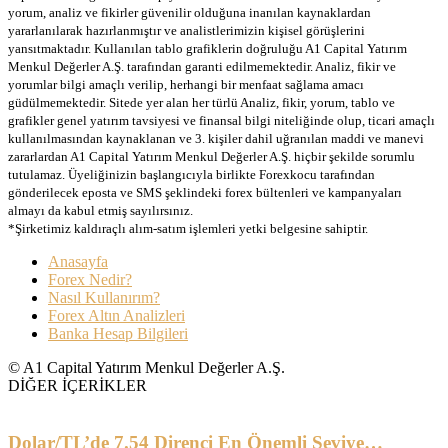
yorum, analiz ve fikirler güvenilir olduğuna inanılan kaynaklardan
yararlanılarak hazırlanmıştır ve analistlerimizin kişisel görüşlerini
yansıtmaktadır. Kullanılan tablo grafiklerin doğruluğu A1 Capital Yatırım
Menkul Değerler A.Ş. tarafından garanti edilmemektedir. Analiz, fikir ve
yorumlar bilgi amaçlı verilip, herhangi bir menfaat sağlama amacı
güdülmemektedir. Sitede yer alan her türlü Analiz, fikir, yorum, tablo ve
grafikler genel yatırım tavsiyesi ve finansal bilgi niteliğinde olup, ticari amaçlı
kullanılmasından kaynaklanan ve 3. kişiler dahil uğranılan maddi ve manevi
zararlardan A1 Capital Yatırım Menkul Değerler A.Ş. hiçbir şekilde sorumlu
tutulamaz. Üyeliğinizin başlangıcıyla birlikte Forexkocu tarafından
gönderilecek eposta ve SMS şeklindeki forex bültenleri ve kampanyaları
almayı da kabul etmiş sayılırsınız.
*Şirketimiz kaldıraçlı alım-satım işlemleri yetki belgesine sahiptir.
Anasayfa
Forex Nedir?
Nasıl Kullanırım?
Forex Altın Analizleri
Banka Hesap Bilgileri
© A1 Capital Yatırım Menkul Değerler A.Ş.
DİĞER İÇERİKLER
Dolar/TL’de 7.54 Direnci En Önemli Seviye…