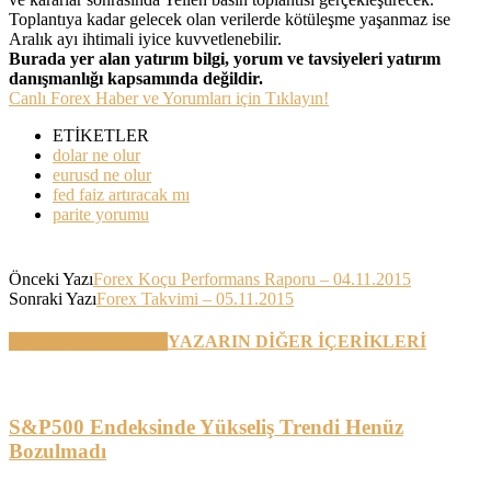
Toplantıya kadar gelecek olan verilerde kötüleşme yaşanmaz ise
Aralık ayı ihtimali iyice kuvvetlenebilir.
Burada yer alan yatırım bilgi, yorum ve tavsiyeleri yatırım
danışmanlığı kapsamında değildir.
Canlı Forex Haber ve Yorumları için Tıklayın!
ETİKETLER
dolar ne olur
eurusd ne olur
fed faiz artıracak mı
parite yorumu
Önceki Yazı
Forex Koçu Performans Raporu – 04.11.2015
Sonraki Yazı
Forex Takvimi – 05.11.2015
BENZER YAZILAR
YAZARIN DİĞER İÇERİKLERİ
S&P500 Endeksinde Yükseliş Trendi Henüz
Bozulmadı