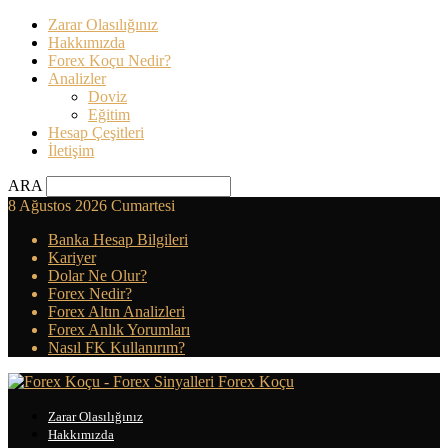
Zarar Olasılığınız
Hakkımızda
Forex Koçu Nedir?
Analizler
Doviz
Eğitim
Hesap Çeşitleri
İletişim
ARA
8 Ağustos 2026 Cumartesi
Banka Hesap Bilgileri
Kariyer
Dolar Ne Olur?
Forex Nedir?
Forex Altın Analizleri
Forex Anlık Yorumları
Nasıl FK Kullanırım?
Forex Koçu
Zarar Olasılığınız
Hakkımızda