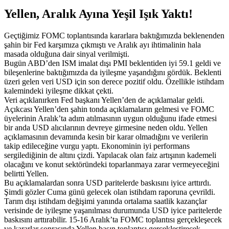
Yellen, Aralık Ayına Yeşil Işık Yaktı!
Geçtiğimiz FOMC toplantısında kararlara baktığımızda beklenenden
şahin bir Fed karşımıza çıkmıştı ve Aralık ayı ihtimalinin hala
masada olduğuna dair sinyal verilmişti.
Bugün ABD’den ISM imalat dışı PMI beklentiden iyi 59.1 geldi ve
bileşenlerine baktığımızda da iyileşme yaşandığını gördük. Beklenti
üzeri gelen veri USD için son derece pozitif oldu. Özellikle istihdam
kalemindeki iyileşme dikkat çekti.
Veri açıklanırken Fed başkanı Yellen’den de açıklamalar geldi.
Açıkcası Yellen’den şahin tonda açıklamaların gelmesi ve FOMC
üyelerinin Aralık’ta adım atılmasının uygun olduğunu ifade etmesi
bir anda USD alıcılarının devreye girmesine neden oldu. Yellen
açıklamasının devamında kesin bir karar olmadığını ve verilerin
takip edileceğine vurgu yaptı. Ekonominin iyi performans
sergilediğinin de altını çizdi. Yapılacak olan faiz artışının kademeli
olacağını ve konut sektöründeki toparlanmaya zarar vermeyeceğini
belirtti Yellen.
Bu açıklamalardan sonra USD paritelerde baskısını iyice arttırdı.
Şimdi gözler Cuma günü gelecek olan istihdam raporuna çevrildi.
Tarım dışı istihdam değişimi yanında ortalama saatlik kazançlar
verisinde de iyileşme yaşanılması durumunda USD iyice paritelerde
baskısını arttırabilir. 15-16 Aralık’ta FOMC toplantısı gerçekleşecek
ve kararlar sonrasında Yellen basın toplantısı gerçekleştirecek.