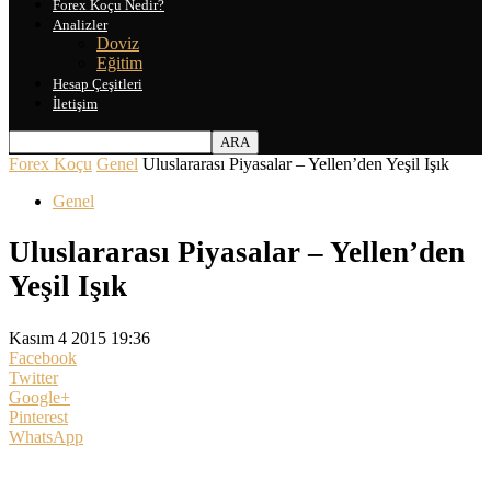
Forex Koçu Nedir?
Analizler
Doviz
Eğitim
Hesap Çeşitleri
İletişim
Forex Koçu
Genel
Uluslararası Piyasalar – Yellen’den Yeşil Işık
Genel
Uluslararası Piyasalar – Yellen’den
Yeşil Işık
Kasım 4 2015 19:36
Facebook
Twitter
Google+
Pinterest
WhatsApp