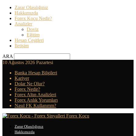
Zarar Olasılığınız
Hakkımızda
Forex Koçu Nedir?
Analizler
Doviz
Eğitim
Hesap Çeşitleri
İletişim
ARA
10 Ağustos 2026 Pazartesi
Banka Hesap Bilgileri
Kariyer
Dolar Ne Olur?
Forex Nedir?
Forex Altın Analizleri
Forex Anlık Yorumları
Nasıl FK Kullanırım?
Forex Koçu
Zarar Olasılığınız
Hakkımızda