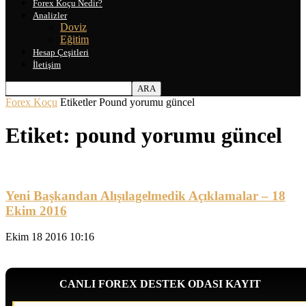
Forex Koçu Nedir?
Analizler
Doviz
Eğitim
Hesap Çeşitleri
İletişim
Forex Koçu
Etiketler
Pound yorumu güncel
Etiket: pound yorumu güncel
Yeni Başkandan Alışılagelmedik Açıklamalar – 18
Ekim 2016
Ekim 18 2016 10:16
CANLI FOREX DESTEK ODASI KAYIT