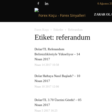
6 Ağustos 2
Forex
ZARAR OLA
Koçu
Forex Koçu
Etiketler
Referandum
Etiket: referandum
Dolar/TL Referandum
Belirsizlikleriyle Yükseliyor – 14
Nisan 2017
Nisan 14 2017 10:58
Dolar Haftaya Nasıl Başladı? – 10
Nisan 2017
Nisan 10 2017 12:06
Dolar/TL 3.70 Üzerini Gördü! – 05
Nisan 2017
Nisan 5 2017 16:25