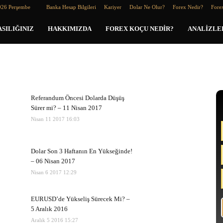
026 Perşembe
Banka Hesap Bilgileri
Kariyer
Dolar Ne Olur?
Forex Nedir?
Forex
SILIĞINIZ
HAKKIMIZDA
FOREX KOÇU NEDIR?
ANALIZLE
Referandum Öncesi Dolarda Düşüş
Sürer mi? – 11 Nisan 2017
Nisan 11 2017 16:03
Dolar Son 3 Haftanın En Yükseğinde!
– 06 Nisan 2017
Nisan 6 2017 12:29
EURUSD’de Yükseliş Sürecek Mi? –
5 Aralık 2016
Aralık 5 2016 15:27