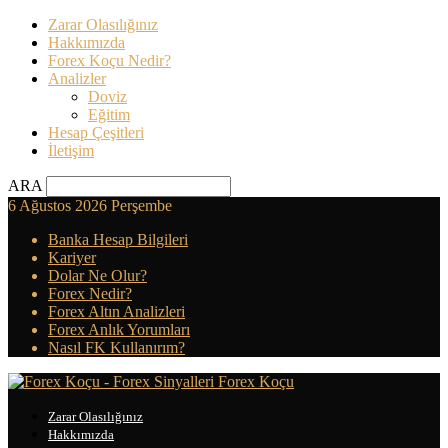
Zarar Olasılığınız
Hakkımızda
Forex Koçu Nedir?
Analizler
Doviz
Eğitim
Hesap Çeşitleri
İletişim
ARA
6 Ağustos 2026 Perşembe
Banka Hesap Bilgileri
Kariyer
Dolar Ne Olur?
Forex Nedir?
Forex Altın Analizleri
Forex Anlık Yorumları
Nasıl FK Kullanırım?
Forex Koçu
Zarar Olasılığınız
Hakkımızda