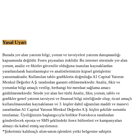
Yasal Uyarı
Burada yer alan yatırım bilgi, yorum ve tavsiyeleri yatırım danışmanlığı
kapsamında değildir. Forex piyasaları risklidir. Bu internet sitesinde yer alan
yorum, analiz ve fikirler güvenilir olduğuna inanılan kaynaklardan
yararlanılarak hazırlanmıştır ve analistlerimizin kişisel görüşlerini
yansıtmaktadır. Kullanılan tablo grafiklerin doğruluğu A1 Capital Yatırım
Menkul Değerler A.Ş. tarafından garanti edilmemektedir. Analiz, fikir ve
yorumlar bilgi amaçlı verilip, herhangi bir menfaat sağlama amacı
güdülmemektedir. Sitede yer alan her türlü Analiz, fikir, yorum, tablo ve
grafikler genel yatırım tavsiyesi ve finansal bilgi niteliğinde olup, ticari amaçlı
kullanılmasından kaynaklanan ve 3. kişiler dahil uğranılan maddi ve manevi
zararlardan A1 Capital Yatırım Menkul Değerler A.Ş. hiçbir şekilde sorumlu
tutulamaz. Üyeliğinizin başlangıcıyla birlikte Forexkocu tarafından
gönderilecek eposta ve SMS şeklindeki forex bültenleri ve kampanyaları
almayı da kabul etmiş sayılırsınız.
*Şirketimiz kaldıraçlı alım-satım işlemleri yetki belgesine sahiptir.