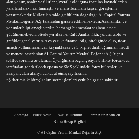
alan yorum, analiz ve fikirler güvenilir olduğuna inanılan kaynaklardan
yararlanılarak hazırlanmıştır ve analistlerimizin kişisel görüşlerini
yansıtmaktadır. Kullanılan tablo grafiklerin doğruluğu A1 Capital Yatırım
Menkul Değerler A.Ş. tarafından garanti edilmemektedir. Analiz, fikir ve
yorumlar bilgi amaçlı verilip, herhangi bir menfaat sağlama amacı
güdülmemektedir. Sitede yer alan her türlü Analiz, fikir, yorum, tablo ve
grafikler genel yatırım tavsiyesi ve finansal bilgi niteliğinde olup, ticari
amaçlı kullanılmasından kaynaklanan ve 3. kişiler dahil uğranılan maddi
ve manevi zararlardan A1 Capital Yatırım Menkul Değerler A.Ş. hiçbir
şekilde sorumlu tutulamaz. Üyeliğinizin başlangıcıyla birlikte Forexkocu
tarafından gönderilecek eposta ve SMS şeklindeki forex bültenleri ve
kampanyaları almayı da kabul etmiş sayılırsınız.
*Şirketimiz kaldıraçlı alım-satım işlemleri yetki belgesine sahiptir.
Anasayfa
Forex Nedir?
Nasıl Kullanırım?
Forex Altın Analizleri
Banka Hesap Bilgileri
© A1 Capital Yatırım Menkul Değerler A.Ş.