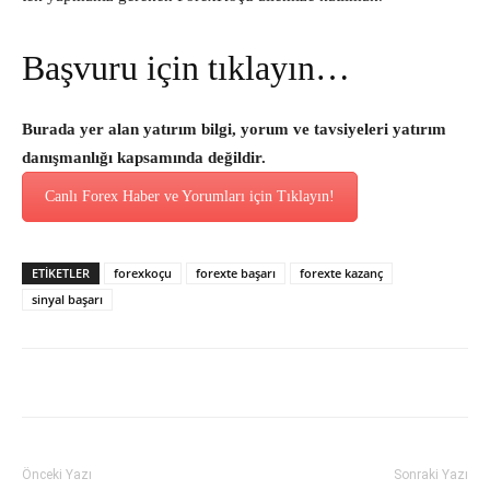
Başvuru için tıklayın…
Burada yer alan yatırım bilgi, yorum ve tavsiyeleri yatırım
danışmanlığı kapsamında değildir.
Canlı Forex Haber ve Yorumları için Tıklayın!
ETİKETLER
forexkoçu
forexte başarı
forexte kazanç
sinyal başarı
Önceki Yazı
Sonraki Yazı