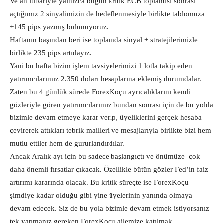
Ve an itibariyle yalnızca bugün kritik ECB toplantısı sonrası
açtığımız 2 sinyalimizin de hedeflenmesiyle birlikte tablomuza
+145 pips yazmış bulunuyoruz.
Haftanın başından beri ise toplamda sinyal + stratejilerimizle
birlikte 235 pips artıdayız.
Yani bu hafta bizim işlem tavsiyelerimizi 1 lotla takip eden
yatırımcılarımız 2.350 doları hesaplarına eklemiş durumdalar.
Zaten bu 4 günlük sürede ForexKoçu ayrıcalıklarını kendi
gözleriyle gören yatırımcılarımız bundan sonrası için de bu yolda
bizimle devam etmeye karar verip, üyeliklerini gerçek hesaba
çevirerek attıkları tebrik mailleri ve mesajlarıyla birlikte bizi hem
mutlu ettiler hem de gururlandırdılar.
Ancak Aralık ayı için bu sadece başlangıçtı ve önümüze çok
daha önemli fırsatlar çıkacak. Özellikle bütün gözler Fed’in faiz
artırımı kararında olacak. Bu kritik süreçte ise ForexKoçu
şimdiye kadar olduğu gibi yine üyelerinin yanında olmaya
devam edecek. Siz de bu yola bizimle devam etmek istiyorsanız
tek yapmanız gereken ForexKoçu ailemize katılmak.