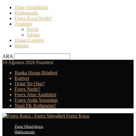
Zarar Olasılığınız
Hakkımızda
Forex Koçu Nedir?
Analizler
Doviz
Eğitim
Hesap Çeşitleri
İletişim
ARA
10 Ağustos 2026 Pazartesi
Banka Hesap Bilgileri
Kariyer
Dolar Ne Olur?
Forex Nedir?
Forex Altın Analizleri
Forex Anlık Yorumları
Nasıl FK Kullanırım?
Forex Koçu
Zarar Olasılığınız
Hakkımızda