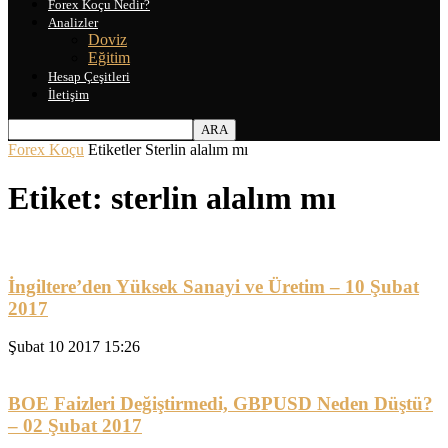
Forex Koçu Nedir?
Analizler
Doviz
Eğitim
Hesap Çeşitleri
İletişim
Forex Koçu
Etiketler
Sterlin alalım mı
Etiket: sterlin alalım mı
İngiltere’den Yüksek Sanayi ve Üretim – 10 Şubat
2017
Şubat 10 2017 15:26
BOE Faizleri Değiştirmedi, GBPUSD Neden Düştü?
– 02 Şubat 2017