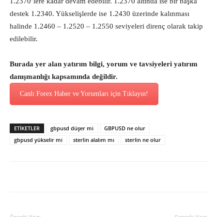
1.2370’lere kadar devam edebilir. 1.2370 altında ise bir başka
destek 1.2340. Yükselişlerde ise 1.2430 üzerinde kalınması
halinde 1.2460 – 1.2520 – 1.2550 seviyeleri direnç olarak takip
edilebilir.
Burada yer alan yatırım bilgi, yorum ve tavsiyeleri yatırım
danışmanlığı kapsamında değildir.
Canlı Forex Haber ve Yorumları için Tıklayın!
ETİKETLER
gbpusd düşer mi
GBPUSD ne olur
gbpusd yükselir mi
sterlin alalım mı
sterlin ne olur