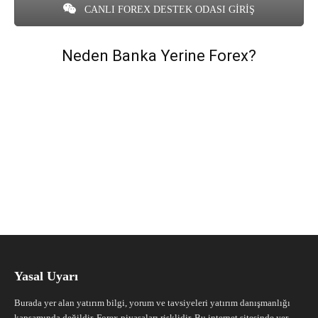
CANLI FOREX DESTEK ODASI GİRİŞ
Neden Banka Yerine Forex?
Yasal Uyarı
Burada yer alan yatırım bilgi, yorum ve tavsiyeleri yatırım danışmanlığı
kapsamında değildir. Forex piyasaları risklidir. Bu internet sitesinde yer