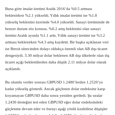
Buna göre imalat üretimi Aralık 2016’da %0.5 artması
beklenirken %2.1 yükseldi. Yıllık imalat üretimi ise %1.8
yükseliş beklentisi üzerinde %4.0 yükseldi. Sanayi üretiminde de
benzer durum söz konusu. %0.2 artış beklentisi olan sanayi
üretimi Aralık ayında %1.1 arttı. Yıllık sanayi üretimi ise %3.2
artması beklenirken %4.3 artış kaydetti. Bir başka açıklanan veri
ise Brexit sürecinden dolayı oldukça önemli olan AB dışı ticaret
dengesiydi. 3.30 milyar dolar beklenen AB dışı ülkelerle olan dış
ticaret açığı beklentilerden daha düşük 2.11 milyar dolar olarak
açıklandı.
Bu olumlu veriler sonrası GBPUSD 1.2480’lerden 1.2520’ye
kadar yükseliş gösterdi. Ancak güçlenen dolar endeksine karşı
koyamayan GBPUSD daha sonra yeniden geriledi. Şu sıralar
1.2430 desteğini test eden GBPUSD eğer dolar endeksindeki
güçlenme devam eder ve burayı aşağı yönlü kırabilirse düşüşler