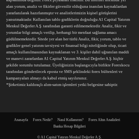
alan yorum, analiz ve fikirler güvenilir olduğuna inanılan kaynaklardan
yararlanılarak hazırlanmıştır ve analistlerimizin kişisel görüşlerini
yansıtmaktadır. Kullanılan tablo grafiklerin doğruluğu A1 Capital Yatırım
Menkul Değerler A.Ş. tarafından garanti edilmemektedir. Analiz, fikir ve
yorumlar bilgi amaçlı verilip, herhangi bir menfaat sağlama amacı
güdülmemektedir. Sitede yer alan her türlü Analiz, fikir, yorum, tablo ve
grafikler genel yatırım tavsiyesi ve finansal bilgi niteliğinde olup, ticari
amaçlı kullanılmasından kaynaklanan ve 3. kişiler dahil uğranılan maddi
ve manevi zararlardan A1 Capital Yatırım Menkul Değerler A.Ş. hiçbir
şekilde sorumlu tutulamaz. Üyeliğinizin başlangıcıyla birlikte Forexkocu
tarafından gönderilecek eposta ve SMS şeklindeki forex bültenleri ve
kampanyaları almayı da kabul etmiş sayılırsınız.
*Şirketimiz kaldıraçlı alım-satım işlemleri yetki belgesine sahiptir.
Anasayfa
Forex Nedir?
Nasıl Kullanırım?
Forex Altın Analizleri
Banka Hesap Bilgileri
© A1 Capital Yatırım Menkul Değerler A.Ş.