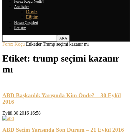
Forex Koçu Nedir?
Analizler
Doviz
Eğitim
Hesap Çeşitleri
İletişim
Forex Koçu
Etiketler
Trump seçimi kazanır mı
Etiket: trump seçimi kazanır
mı
ABD Başkanlık Yarışında Kim Önde? – 30 Eylül
2016
Eylül 30 2016 16:58
ABD Seçim Yarışında Son Durum – 21 Eylül 2016