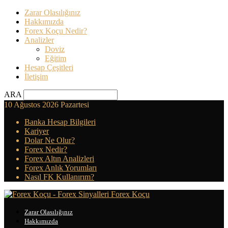
Zarar Olasılığınız
Hakkımızda
Forex Koçu Nedir?
Analizler
Doviz
Eğitim
Hesap Çeşitleri
İletişim
ARA
10 Ağustos 2026 Pazartesi
Banka Hesap Bilgileri
Kariyer
Dolar Ne Olur?
Forex Nedir?
Forex Altın Analizleri
Forex Anlık Yorumları
Nasıl FK Kullanırım?
Forex Koçu
Zarar Olasılığınız
Hakkımızda