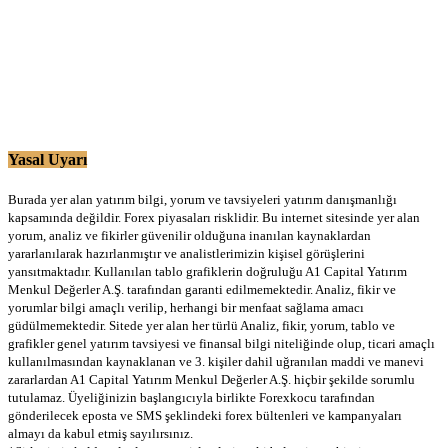
Yasal Uyarı
Burada yer alan yatırım bilgi, yorum ve tavsiyeleri yatırım danışmanlığı
kapsamında değildir. Forex piyasaları risklidir. Bu internet sitesinde yer alan
yorum, analiz ve fikirler güvenilir olduğuna inanılan kaynaklardan
yararlanılarak hazırlanmıştır ve analistlerimizin kişisel görüşlerini
yansıtmaktadır. Kullanılan tablo grafiklerin doğruluğu A1 Capital Yatırım
Menkul Değerler A.Ş. tarafından garanti edilmemektedir. Analiz, fikir ve
yorumlar bilgi amaçlı verilip, herhangi bir menfaat sağlama amacı
güdülmemektedir. Sitede yer alan her türlü Analiz, fikir, yorum, tablo ve
grafikler genel yatırım tavsiyesi ve finansal bilgi niteliğinde olup, ticari amaçlı
kullanılmasından kaynaklanan ve 3. kişiler dahil uğranılan maddi ve manevi
zararlardan A1 Capital Yatırım Menkul Değerler A.Ş. hiçbir şekilde sorumlu
tutulamaz. Üyeliğinizin başlangıcıyla birlikte Forexkocu tarafından
gönderilecek eposta ve SMS şeklindeki forex bültenleri ve kampanyaları
almayı da kabul etmiş sayılırsınız.