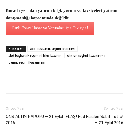
Burada yer alan yatırım bilgi, yorum ve tavsiyeleri yatırım
danışmanlığı kapsamında değildir.
Canlı Forex Haber ve Yorumları için Tıklayın!
ETİKETLER
abd başkanlık seçimi anketleri
abd başkanlık seçimini kim kazanır
clinton seçimi kazanır mı
trump seçimi kazanır mı
Önceki Yazı
Sonraki Yazı
ONS ALTIN RAPORU – 21 Eylül
FLAŞ! Fed Faizleri Sabit Tuttu!
2016
– 21 Eylül 2016