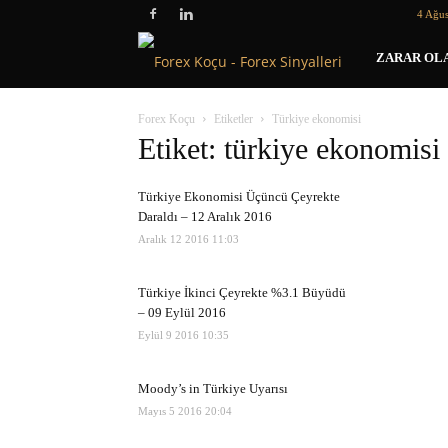
4 Ağus
Forex
ZARAR OLA
Koçu
Forex Koçu
Etiketler
Türkiye ekonomisi
Etiket: türkiye ekonomisi
Türkiye Ekonomisi Üçüncü Çeyrekte
Daraldı – 12 Aralık 2016
Aralık 12 2016 11:03
Türkiye İkinci Çeyrekte %3.1 Büyüdü
– 09 Eylül 2016
Eylül 9 2016 10:35
Moody’s in Türkiye Uyarısı
Mayıs 5 2016 20:04