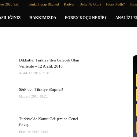
tos 2026 Salı
Banka Hesap Bilgileri
Kariyer
Dolar Ne Olur?
Forex Nedir?
Forex
SILIĞINIZ
HAKKIMIZDA
FOREX KOÇU NEDIR?
ANALIZLE
Dikkatler Türkiye’den Gelecek Olan
Verilerde – 12 Aralık 2016
Aralık 12 2016 09:31
S&P’den Türkiye Sürprizi!
Mayıs 6 2016 19:22
Türkiye’de Konut Gelişimine Genel
Bakış
Ekim 16 2015 13:07