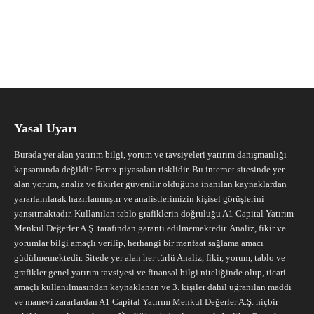
Yasal Uyarı
Burada yer alan yatırım bilgi, yorum ve tavsiyeleri yatırım danışmanlığı
kapsamında değildir. Forex piyasaları risklidir. Bu internet sitesinde yer
alan yorum, analiz ve fikirler güvenilir olduğuna inanılan kaynaklardan
yararlanılarak hazırlanmıştır ve analistlerimizin kişisel görüşlerini
yansıtmaktadır. Kullanılan tablo grafiklerin doğruluğu A1 Capital Yatırım
Menkul Değerler A.Ş. tarafından garanti edilmemektedir. Analiz, fikir ve
yorumlar bilgi amaçlı verilip, herhangi bir menfaat sağlama amacı
güdülmemektedir. Sitede yer alan her türlü Analiz, fikir, yorum, tablo ve
grafikler genel yatırım tavsiyesi ve finansal bilgi niteliğinde olup, ticari
amaçlı kullanılmasından kaynaklanan ve 3. kişiler dahil uğranılan maddi
ve manevi zararlardan A1 Capital Yatırım Menkul Değerler A.Ş. hiçbir