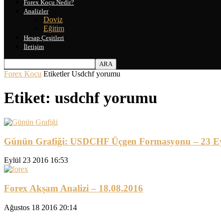
Forex Koçu Nedir?
Analizler
Doviz
Eğitim
Hesap Çeşitleri
İletişim
Forex Koçu
Etiketler
Usdchf yorumu
Etiket: usdchf yorumu
Günün Grafiği: USDCHF Üçgen Formasyonu – 23 Ey
Eylül 23 2016 16:53
Forex Akşam Analizi – 18.08.2016
Ağustos 18 2016 20:14