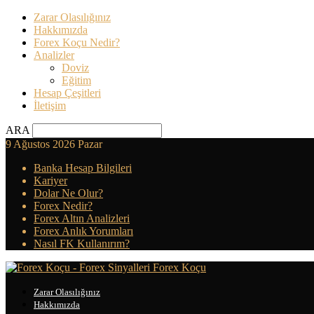
Zarar Olasılığınız
Hakkımızda
Forex Koçu Nedir?
Analizler
Doviz
Eğitim
Hesap Çeşitleri
İletişim
ARA
9 Ağustos 2026 Pazar
Banka Hesap Bilgileri
Kariyer
Dolar Ne Olur?
Forex Nedir?
Forex Altın Analizleri
Forex Anlık Yorumları
Nasıl FK Kullanırım?
Forex Koçu
Zarar Olasılığınız
Hakkımızda