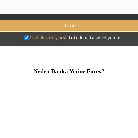
Gizlilik sözleşmesi
ni okudum, kabul ediyorum.
Neden Banka Yerine Forex?