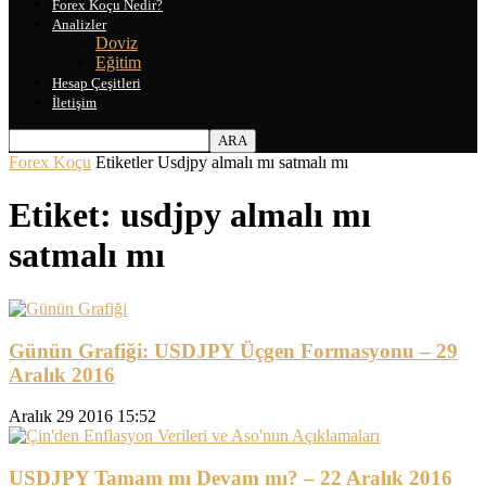
Forex Koçu Nedir?
Analizler
Doviz
Eğitim
Hesap Çeşitleri
İletişim
Forex Koçu
Etiketler
Usdjpy almalı mı satmalı mı
Etiket: usdjpy almalı mı
satmalı mı
Günün Grafiği: USDJPY Üçgen Formasyonu – 29
Aralık 2016
Aralık 29 2016 15:52
USDJPY Tamam mı Devam mı? – 22 Aralık 2016