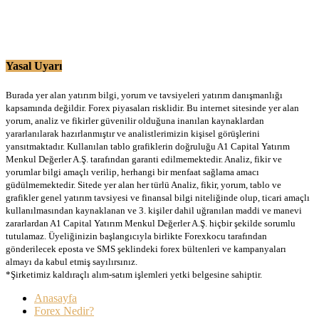
Yasal Uyarı
Burada yer alan yatırım bilgi, yorum ve tavsiyeleri yatırım danışmanlığı
kapsamında değildir. Forex piyasaları risklidir. Bu internet sitesinde yer alan
yorum, analiz ve fikirler güvenilir olduğuna inanılan kaynaklardan
yararlanılarak hazırlanmıştır ve analistlerimizin kişisel görüşlerini
yansıtmaktadır. Kullanılan tablo grafiklerin doğruluğu A1 Capital Yatırım
Menkul Değerler A.Ş. tarafından garanti edilmemektedir. Analiz, fikir ve
yorumlar bilgi amaçlı verilip, herhangi bir menfaat sağlama amacı
güdülmemektedir. Sitede yer alan her türlü Analiz, fikir, yorum, tablo ve
grafikler genel yatırım tavsiyesi ve finansal bilgi niteliğinde olup, ticari amaçlı
kullanılmasından kaynaklanan ve 3. kişiler dahil uğranılan maddi ve manevi
zararlardan A1 Capital Yatırım Menkul Değerler A.Ş. hiçbir şekilde sorumlu
tutulamaz. Üyeliğinizin başlangıcıyla birlikte Forexkocu tarafından
gönderilecek eposta ve SMS şeklindeki forex bültenleri ve kampanyaları
almayı da kabul etmiş sayılırsınız.
*Şirketimiz kaldıraçlı alım-satım işlemleri yetki belgesine sahiptir.
Anasayfa
Forex Nedir?