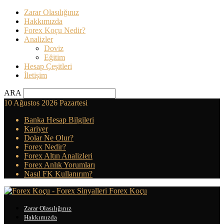
Zarar Olasılığınız
Hakkımızda
Forex Koçu Nedir?
Analizler
Doviz
Eğitim
Hesap Çeşitleri
İletişim
ARA
10 Ağustos 2026 Pazartesi
Banka Hesap Bilgileri
Kariyer
Dolar Ne Olur?
Forex Nedir?
Forex Altın Analizleri
Forex Anlık Yorumları
Nasıl FK Kullanırım?
Forex Koçu
Zarar Olasılığınız
Hakkımızda