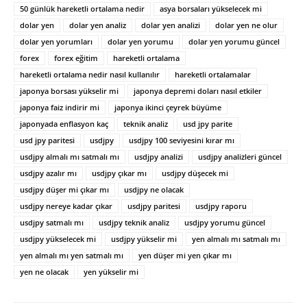
50 günlük hareketli ortalama nedir
asya borsaları yükselecek mi
dolar yen
dolar yen analiz
dolar yen analizi
dolar yen ne olur
dolar yen yorumları
dolar yen yorumu
dolar yen yorumu güncel
forex
forex eğitim
hareketli ortalama
hareketli ortalama nedir nasıl kullanılır
hareketli ortalamalar
japonya borsası yükselir mi
japonya depremi doları nasıl etkiler
japonya faiz indirir mi
japonya ikinci çeyrek büyüme
japonyada enflasyon kaç
teknik analiz
usd jpy parite
usd jpy paritesi
usdjpy
usdjpy 100 seviyesini kırar mı
usdjpy almalı mı satmalı mı
usdjpy analizi
usdjpy analizleri güncel
usdjpy azalır mı
usdjpy çıkar mı
usdjpy düşecek mi
usdjpy düşer mi çıkar mı
usdjpy ne olacak
usdjpy nereye kadar çıkar
usdjpy paritesi
usdjpy raporu
usdjpy satmalı mı
usdjpy teknik analiz
usdjpy yorumu güncel
usdjpy yükselecek mi
usdjpy yükselir mi
yen almalı mı satmalı mı
yen almalı mı yen satmalı mı
yen düşer mi yen çıkar mı
yen ne olacak
yen yükselir mi