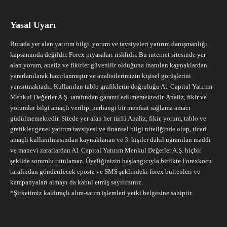
Yasal Uyarı
Burada yer alan yatırım bilgi, yorum ve tavsiyeleri yatırım danışmanlığı
kapsamında değildir. Forex piyasaları risklidir. Bu internet sitesinde yer
alan yorum, analiz ve fikirler güvenilir olduğuna inanılan kaynaklardan
yararlanılarak hazırlanmıştır ve analistlerimizin kişisel görüşlerini
yansıtmaktadır. Kullanılan tablo grafiklerin doğruluğu A1 Capital Yatırım
Menkul Değerler A.Ş. tarafından garanti edilmemektedir. Analiz, fikir ve
yorumlar bilgi amaçlı verilip, herhangi bir menfaat sağlama amacı
güdülmemektedir. Sitede yer alan her türlü Analiz, fikir, yorum, tablo ve
grafikler genel yatırım tavsiyesi ve finansal bilgi niteliğinde olup, ticari
amaçlı kullanılmasından kaynaklanan ve 3. kişiler dahil uğranılan maddi
ve manevi zararlardan A1 Capital Yatırım Menkul Değerler A.Ş. hiçbir
şekilde sorumlu tutulamaz. Üyeliğinizin başlangıcıyla birlikte Forexkocu
tarafından gönderilecek eposta ve SMS şeklindeki forex bültenleri ve
kampanyaları almayı da kabul etmiş sayılırsınız.
*Şirketimiz kaldıraçlı alım-satım işlemleri yetki belgesine sahiptir.