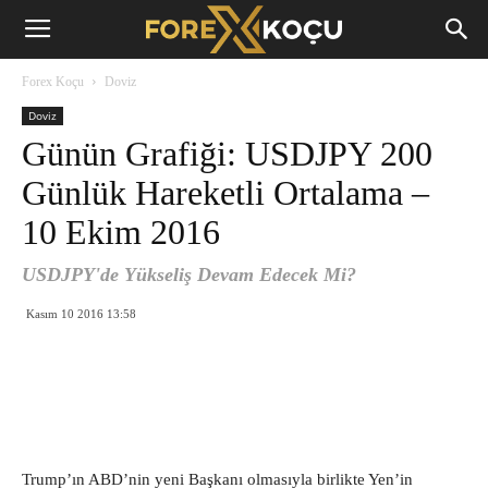
Forex
Forex Koçu
Doviz
Koçu
Doviz
Günün Grafiği: USDJPY 200
Günlük Hareketli Ortalama –
10 Ekim 2016
USDJPY'de Yükseliş Devam Edecek Mi?
Kasım 10 2016 13:58
Trump’ın ABD’nin yeni Başkanı olmasıyla birlikte Yen’in