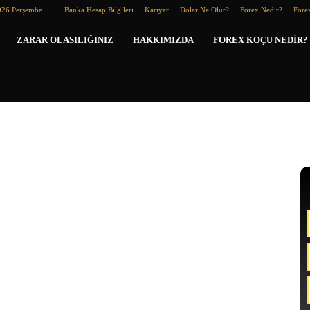
026 Perşembe
Banka Hesap Bilgileri
Kariyer
Dolar Ne Olur?
Forex Nedir?
Forex
Forex
ZARAR OLASILIĞINIZ
HAKKIMIZDA
FOREX KOÇU NEDIR?
Koçu