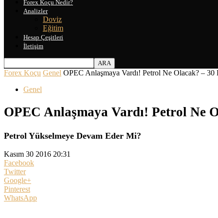
Forex Koçu Nedir?
Analizler
Doviz
Eğitim
Hesap Çeşitleri
İletişim
Forex Koçu
Genel
OPEC Anlaşmaya Vardı! Petrol Ne Olacak? – 30
Genel
OPEC Anlaşmaya Vardı! Petrol Ne O
Petrol Yükselmeye Devam Eder Mi?
Kasım 30 2016 20:31
Facebook
Twitter
Google+
Pinterest
WhatsApp