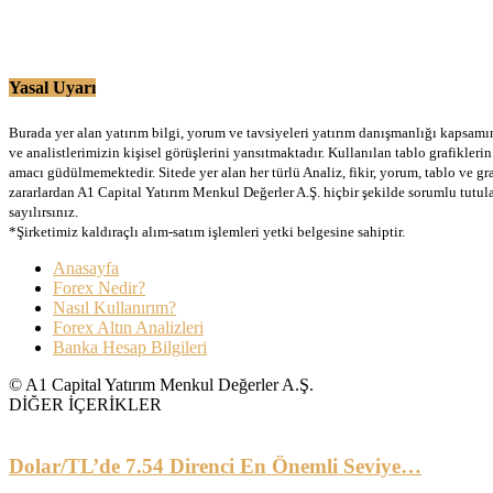
Yasal Uyarı
Burada yer alan yatırım bilgi, yorum ve tavsiyeleri yatırım danışmanlığı kapsamınd
ve analistlerimizin kişisel görüşlerini yansıtmaktadır. Kullanılan tablo grafikler
amacı güdülmemektedir. Sitede yer alan her türlü Analiz, fikir, yorum, tablo ve gr
zararlardan A1 Capital Yatırım Menkul Değerler A.Ş. hiçbir şekilde sorumlu tutu
sayılırsınız.
*Şirketimiz kaldıraçlı alım-satım işlemleri yetki belgesine sahiptir.
Anasayfa
Forex Nedir?
Nasıl Kullanırım?
Forex Altın Analizleri
Banka Hesap Bilgileri
© A1 Capital Yatırım Menkul Değerler A.Ş.
DİĞER İÇERİKLER
Dolar/TL’de 7.54 Direnci En Önemli Seviye…