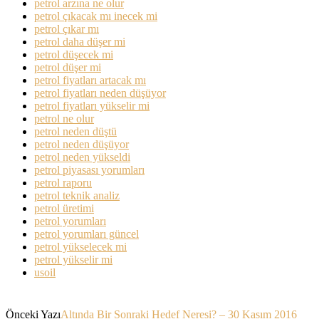
petrol arzına ne olur
petrol çıkacak mı inecek mi
petrol çıkar mı
petrol daha düşer mi
petrol düşecek mi
petrol düşer mi
petrol fiyatları artacak mı
petrol fiyatları neden düşüyor
petrol fiyatları yükselir mi
petrol ne olur
petrol neden düştü
petrol neden düşüyor
petrol neden yükseldi
petrol piyasası yorumları
petrol raporu
petrol teknik analiz
petrol üretimi
petrol yorumları
petrol yorumları güncel
petrol yükselecek mi
petrol yükselir mi
usoil
Önceki Yazı
Altında Bir Sonraki Hedef Neresi? – 30 Kasım 2016