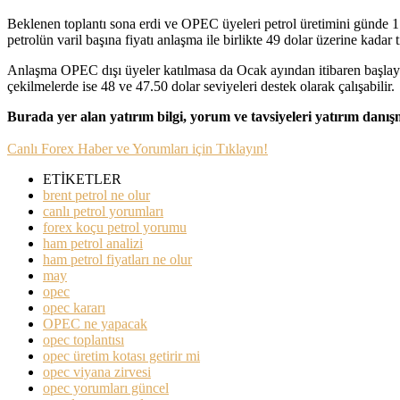
Beklenen toplantı sona erdi ve OPEC üyeleri petrol üretimini günde 1
petrolün varil başına fiyatı anlaşma ile birlikte 49 dolar üzerine kadar 
Anlaşma OPEC dışı üyeler katılmasa da Ocak ayından itibaren başlayac
çekilmelerde ise 48 ve 47.50 dolar seviyeleri destek olarak çalışabilir.
Burada yer alan yatırım bilgi, yorum ve tavsiyeleri yatırım danı
Canlı Forex Haber ve Yorumları için Tıklayın!
ETİKETLER
brent petrol ne olur
canlı petrol yorumları
forex koçu petrol yorumu
ham petrol analizi
ham petrol fiyatları ne olur
may
opec
opec kararı
OPEC ne yapacak
opec toplantısı
opec üretim kotası getirir mi
opec viyana zirvesi
opec yorumları güncel