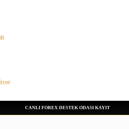
dı
üyor
CANLI FOREX DESTEK ODASI KAYIT