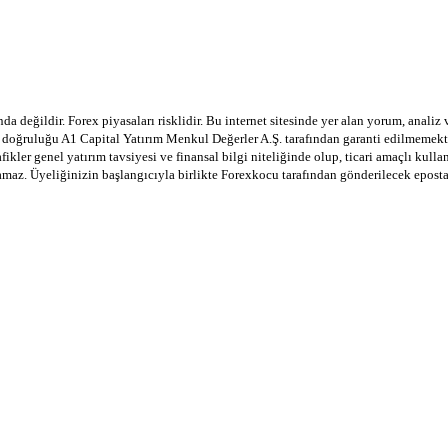
a değildir. Forex piyasaları risklidir. Bu internet sitesinde yer alan yorum, analiz
in doğruluğu A1 Capital Yatırım Menkul Değerler A.Ş. tarafından garanti edilmemekte
afikler genel yatırım tavsiyesi ve finansal bilgi niteliğinde olup, ticari amaçlı ku
lamaz. Üyeliğinizin başlangıcıyla birlikte Forexkocu tarafından gönderilecek epost