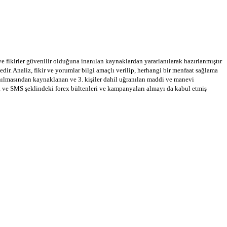
 ve fikirler güvenilir olduğuna inanılan kaynaklardan yararlanılarak hazırlanmıştır
dir. Analiz, fikir ve yorumlar bilgi amaçlı verilip, herhangi bir menfaat sağlama
llanılmasından kaynaklanan ve 3. kişiler dahil uğranılan maddi ve manevi
a ve SMS şeklindeki forex bültenleri ve kampanyaları almayı da kabul etmiş