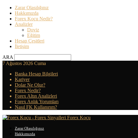
Zarar Olasılığınız
Hakkımızda
Forex Koçu Nedir?
Analizler
Doviz
Eğitim
Hesap Çeşitleri
İletişim
ARA
7 Ağustos 2026 Cuma
Banka Hesap Bilgileri
Kariyer
Dolar Ne Olur?
Forex Nedir?
Forex Altın Analizleri
Forex Anlık Yorumları
Nasıl FK Kullanırım?
Forex Koçu
Zarar Olasılığınız
Hakkımızda