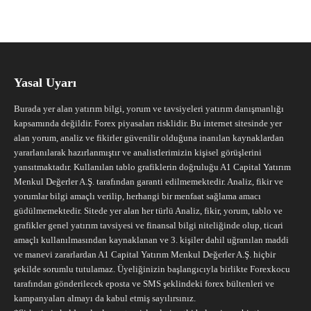
Yasal Uyarı
Burada yer alan yatırım bilgi, yorum ve tavsiyeleri yatırım danışmanlığı
kapsamında değildir. Forex piyasaları risklidir. Bu internet sitesinde yer
alan yorum, analiz ve fikirler güvenilir olduğuna inanılan kaynaklardan
yararlanılarak hazırlanmıştır ve analistlerimizin kişisel görüşlerini
yansıtmaktadır. Kullanılan tablo grafiklerin doğruluğu A1 Capital Yatırım
Menkul Değerler A.Ş. tarafından garanti edilmemektedir. Analiz, fikir ve
yorumlar bilgi amaçlı verilip, herhangi bir menfaat sağlama amacı
güdülmemektedir. Sitede yer alan her türlü Analiz, fikir, yorum, tablo ve
grafikler genel yatırım tavsiyesi ve finansal bilgi niteliğinde olup, ticari
amaçlı kullanılmasından kaynaklanan ve 3. kişiler dahil uğranılan maddi
ve manevi zararlardan A1 Capital Yatırım Menkul Değerler A.Ş. hiçbir
şekilde sorumlu tutulamaz. Üyeliğinizin başlangıcıyla birlikte Forexkocu
tarafından gönderilecek eposta ve SMS şeklindeki forex bültenleri ve
kampanyaları almayı da kabul etmiş sayılırsınız.