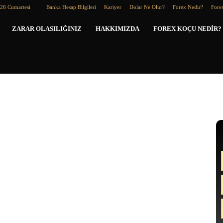
026 Cumartesi
Banka Hesap Bilgileri
Kariyer
Dolar Ne Olur?
Forex Nedir?
Forex
Forex
ZARAR OLASILIĞINIZ
HAKKIMIZDA
FOREX KOÇU NEDIR?
Koçu