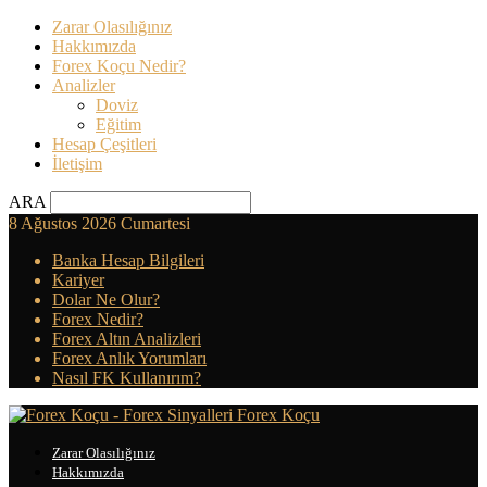
Zarar Olasılığınız
Hakkımızda
Forex Koçu Nedir?
Analizler
Doviz
Eğitim
Hesap Çeşitleri
İletişim
ARA
8 Ağustos 2026 Cumartesi
Banka Hesap Bilgileri
Kariyer
Dolar Ne Olur?
Forex Nedir?
Forex Altın Analizleri
Forex Anlık Yorumları
Nasıl FK Kullanırım?
Forex Koçu
Zarar Olasılığınız
Hakkımızda