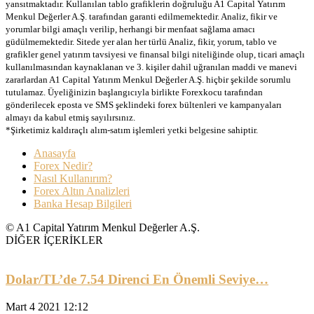
yansıtmaktadır. Kullanılan tablo grafiklerin doğruluğu A1 Capital Yatırım
Menkul Değerler A.Ş. tarafından garanti edilmemektedir. Analiz, fikir ve
yorumlar bilgi amaçlı verilip, herhangi bir menfaat sağlama amacı
güdülmemektedir. Sitede yer alan her türlü Analiz, fikir, yorum, tablo ve
grafikler genel yatırım tavsiyesi ve finansal bilgi niteliğinde olup, ticari amaçlı
kullanılmasından kaynaklanan ve 3. kişiler dahil uğranılan maddi ve manevi
zararlardan A1 Capital Yatırım Menkul Değerler A.Ş. hiçbir şekilde sorumlu
tutulamaz. Üyeliğinizin başlangıcıyla birlikte Forexkocu tarafından
gönderilecek eposta ve SMS şeklindeki forex bültenleri ve kampanyaları
almayı da kabul etmiş sayılırsınız.
*Şirketimiz kaldıraçlı alım-satım işlemleri yetki belgesine sahiptir.
Anasayfa
Forex Nedir?
Nasıl Kullanırım?
Forex Altın Analizleri
Banka Hesap Bilgileri
© A1 Capital Yatırım Menkul Değerler A.Ş.
DİĞER İÇERİKLER
Dolar/TL’de 7.54 Direnci En Önemli Seviye…
Mart 4 2021 12:12