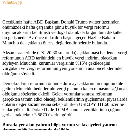
WhatsApp
Geçtiğimiz hafta ABD Başkanı Donald Trump twitter üzerinden
önümüzdeki hafta çarşamba günü büyük bir vergi reformu
duyuracaklarını belirtmişti ve doğal olarak da bugün tüm dikkatler
bu gelişmede. Az önce mikrofon başına geçen Hazine Bakanı
Mnuchin de açıklama öncesi değerlendirmelerde bulundu.
Akşam saatlerinde (TSİ 20.30 sularında) açıklanması beklenen vergi
reformunun ABD tarihindeki en büyük vergi indirimi olacağını
söyleyen Mnuchin, kurumlar vergisinin %15’e çekileceğini
vurguladı ve vergi reformunun yeni yönetimin ana önceliklerinden
olduğunu söyledi.
Demokratların reformun önünde durmayacaklarını umduğunu dile
getiren Mnuchin hedeflerinin vergi planının kalıcı olmasını sağlamak
olduğunu sözlerine ekledi. Gelen yorumlar sonrası reformun
gerçekten tatmin edici olacağı beklentilerinin güçlenmesi piyasalarda
doların değer kazanmasına sebep olurken USDJPY 111.60 üzerine
kadar yükseldi. Dolar/TL de TCMB sonrası verdiklerinin çoğunu
geri alarak tekrar 3.5870 üzerini gördü.
Burada yer alan yatırım bilgi, yorum ve tavsiyeleri yatırım
danışmanlığı kapsamında değildir.