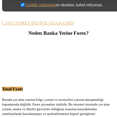
Gizlilik sözleşmesi
ni okudum, kabul ediyorum.
CANLI FOREX DESTEK ODASI GİRİŞ
Neden Banka Yerine Forex?
Yasal Uyarı
Burada yer alan yatırım bilgi, yorum ve tavsiyeleri yatırım danışmanlığı
kapsamında değildir. Forex piyasaları risklidir. Bu internet sitesinde yer alan
yorum, analiz ve fikirler güvenilir olduğuna inanılan kaynaklardan
yararlanılarak hazırlanmıştır ve analistlerimizin kişisel görüşlerini