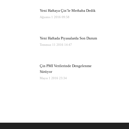
Yeni Haftaya Çin’le Merhaba Dedik
Ağustos 1 2016 09:58
Yeni Haftada Piyasalarda Son Durum
Temmuz 11 2016 14:47
Çin PMI Verilerinde Dengelenme
Sürüyor
Mayıs 1 2016 23:34