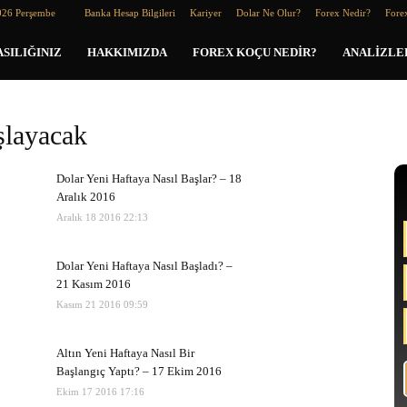
026 Perşembe
Banka Hesap Bilgileri
Kariyer
Dolar Ne Olur?
Forex Nedir?
Forex
SILIĞINIZ
HAKKIMIZDA
FOREX KOÇU NEDIR?
ANALIZLE
aşlayacak
Dolar Yeni Haftaya Nasıl Başlar? – 18
Aralık 2016
Aralık 18 2016 22:13
Dolar Yeni Haftaya Nasıl Başladı? –
21 Kasım 2016
Kasım 21 2016 09:59
Altın Yeni Haftaya Nasıl Bir
Başlangıç Yaptı? – 17 Ekim 2016
Ekim 17 2016 17:16