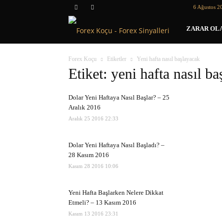
6 Ağustos 2
Forex
ZARAR OLA
Koçu
Forex Koçu
Etiketler
Yeni hafta nasıl başlayacak
Etiket: yeni hafta nasıl b
Dolar Yeni Haftaya Nasıl Başlar? – 25
Aralık 2016
Aralık 25 2016 22:33
Dolar Yeni Haftaya Nasıl Başladı? –
28 Kasım 2016
Kasım 28 2016 10:06
Yeni Hafta Başlarken Nelere Dikkat
Etmeli? – 13 Kasım 2016
Kasım 13 2016 23:31