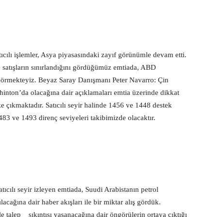
ıcılı işlemler, Asya piyasasındaki zayıf görünümle devam etti.
e satışların sınırlandığını gördüğümüz emtiada, ABD
r görmekteyiz. Beyaz Saray Danışmanı Peter Navarro: Çin
nton’da olacağına dair açıklamaları emtia üzerinde dikkat
e çıkmaktadır. Satıcılı seyir halinde 1456 ve 1448 destek
483 ve 1493 direnç seviyeleri takibimizde olacaktır.
tıcılı seyir izleyen emtiada, Suudi Arabistanın petrol
acağına dair haber akışları ile bir miktar alış gördük.
le talep sıkıntısı yaşanacağına dair öngörülerin ortaya çıktığı