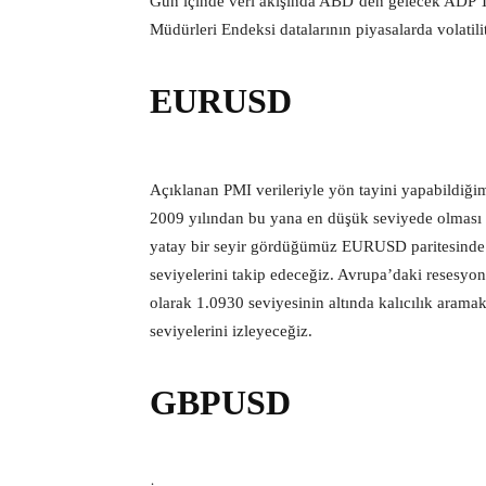
Gün içinde veri akışında ABD’den gelecek ADP Ta
Müdürleri Endeksi datalarının piyasalarda volatil
EURUSD
Açıklanan PMI verileriyle yön tayini yapabildiğim
2009 yılından bu yana en düşük seviyede olması p
yatay bir seyir gördüğümüz EURUSD paritesinde 
seviyelerini takip edeceğiz. Avrupa’daki resesy
olarak 1.0930 seviyesinin altında kalıcılık aram
seviyelerini izleyeceğiz.
GBPUSD