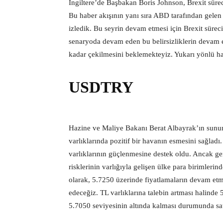
İngiltere’de Başbakan Boris Johnson, Brexit süreci
Bu haber akışının yanı sıra ABD tarafından gelen di
izledik. Bu seyrin devam etmesi için Brexit sürec
senaryoda devam eden bu belirsizliklerin devam 
kadar çekilmesini beklemekteyiz. Yukarı yönlü har
USDTRY
Hazine ve Maliye Bakanı Berat Albayrak’ın sunum
varlıklarında pozitif bir havanın esmesini sağladı.
varlıklarının güçlenmesine destek oldu. Ancak ge
risklerinin varlığıyla gelişen ülke para birimlerin
olarak, 5.7250 üzerinde fiyatlamaların devam etm
edeceğiz. TL varlıklarına talebin artması halinde 
5.7050 seviyesinin altında kalması durumunda satı