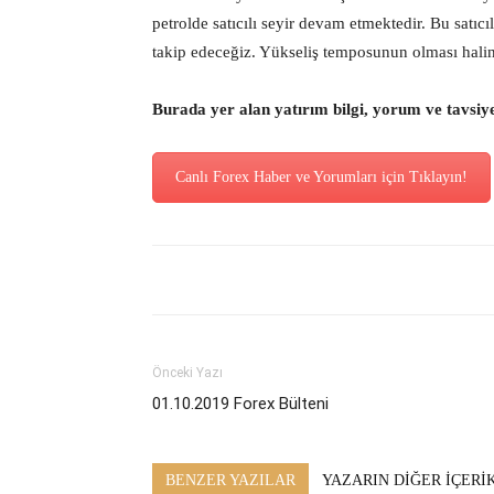
petrolde satıcılı seyir devam etmektedir. Bu satıc
takip edeceğiz. Yükseliş temposunun olması halin
Burada yer alan yatırım bilgi, yorum ve tavsiy
Canlı Forex Haber ve Yorumları için Tıklayın!
Önceki Yazı
01.10.2019 Forex Bülteni
BENZER YAZILAR
YAZARIN DİĞER İÇERİ