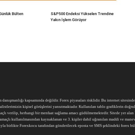
Günlük Bülten
S&P500 Endeksi Yükselen Trendine
Yakın İşlem Görüyor
m danışmanlığı kapsamında değildir. Forex piyasaları risklidir. Bu internet sitesind
alistlerimizin kişisel görüşlerini yansıtmaktadır. Kullanılan tablo grafiklerin doğ
açlı verilip, herhangi bir menfaat sağlama amacı güdülmemektedir. Sitede yer alan he
ari amaçlı kullanılmasından kaynaklanan ve 3. kişiler dahil uğranılan maddi ve mane
ıyla birlikte Forexkocu tarafından gönderilecek eposta ve SMS şeklindeki forex bü