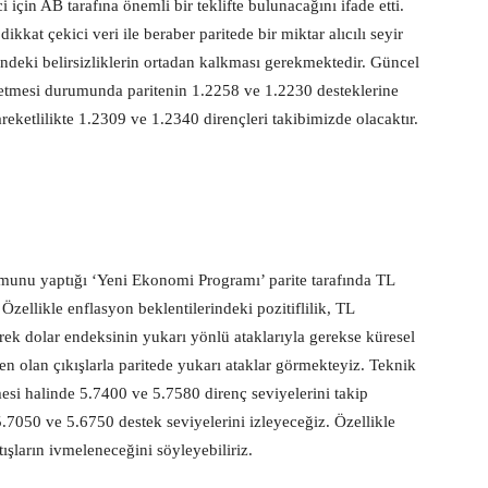
 için AB tarafına önemli bir teklifte bulunacağını ifade etti.
kkat çekici veri ile beraber paritede bir miktar alıcılı seyir
indeki belirsizliklerin ortadan kalkması gerekmektedir. Güncel
etmesi durumunda paritenin 1.2258 ve 1.2230 desteklerine
eketlilikte 1.2309 ve 1.2340 dirençleri takibimizde olacaktır.
unu yaptığı ‘Yeni Ekonomi Programı’ parite tarafında TL
 Özellikle enflasyon beklentilerindeki pozitiflilik, TL
rek dolar endeksinin yukarı yönlü ataklarıyla gerekse küresel
den olan çıkışlarla paritede yukarı ataklar görmekteyiz. Teknik
esi halinde 5.7400 ve 5.7580 direnç seviyelerini takip
5.7050 ve 5.6750 destek seviyelerini izleyeceğiz. Özellikle
şların ivmeleneceğini söyleyebiliriz.