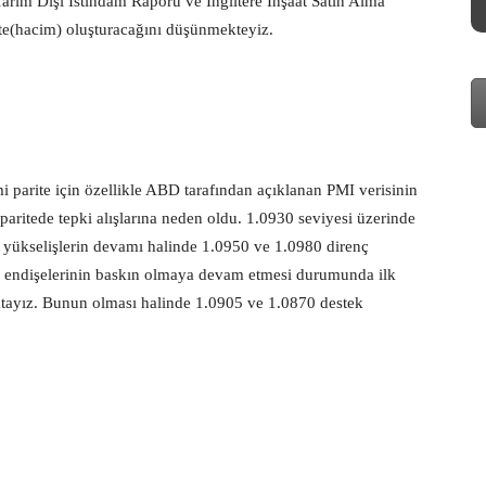
rım Dışı İstihdam Raporu ve İngiltere İnşaat Satın Alma
ite(hacim) oluşturacağını düşünmekteyiz.
i parite için özellikle ABD tarafından açıklanan PMI verisinin
aritede tepki alışlarına neden oldu. 1.0930 seviyesi üzerinde
yükselişlerin devamı halinde 1.0950 ve 1.0980 direnç
on endişelerinin baskın olmaya devam etmesi durumunda ilk
aktayız. Bunun olması halinde 1.0905 ve 1.0870 destek