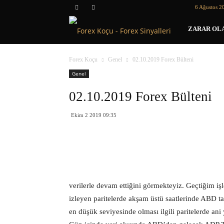
6 Ağustos 2
Forex
ZARAR OLA
Koçu
Forex Koçu
Genel
02.10.2019 Forex Bülteni
Genel
02.10.2019 Forex Bülteni
Ekim 2 2019 09:35
verilerle devam ettiğini görmekteyiz. Geçtiğim iş
izleyen paritelerde akşam üstü saatlerinde ABD ta
en düşük seviyesinde olması ilgili paritelerde ani