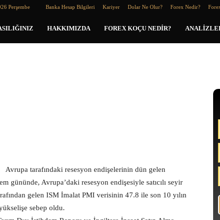
026 Perşembe
Banka Hesap Bilgileri
Kariyer
Dolar Ne Olur?
Forex Nedir?
Forex
SILIĞINIZ
HAKKIMIZDA
FOREX KOÇU NEDIR?
ANALIZLE
Avrupa tarafındaki resesyon endişelerinin dün gelen
lem gününde, Avrupa’daki resesyon endişesiyle satıcılı seyir
rafından gelen ISM İmalat PMI verisinin 47.8 ile son 10 yılın
 yükselişe sebep oldu.