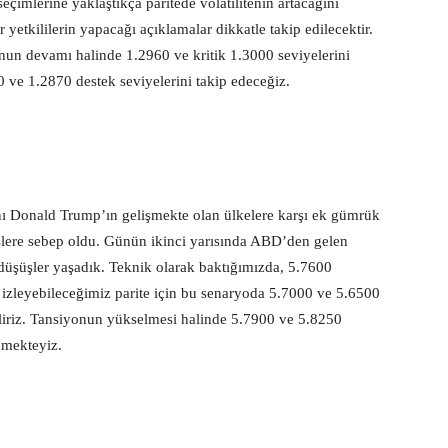
seçimlerine yaklaştıkça paritede volatilitenin artacağını
yetkililerin yapacağı açıklamalar dikkatle takip edilecektir.
nun devamı halinde 1.2960 ve kritik 1.3000 seviyelerini
0 ve 1.2870 destek seviyelerini takip edeceğiz.
ı Donald Trump’ın gelişmekte olan ülkelere karşı ek gümrük
lişlere sebep oldu. Günün ikinci yarısında ABD’den gelen
şüşler yaşadık. Teknik olarak baktığımızda, 5.7600
ir izleyebileceğimiz parite için bu senaryoda 5.7000 ve 5.6500
biliriz. Tansiyonun yükselmesi halinde 5.7900 ve 5.8250
nmekteyiz.