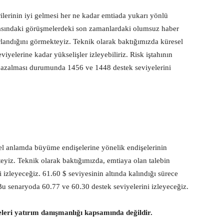
ilerinin iyi gelmesi her ne kadar emtiada yukarı yönlü
asındaki görüşmelerdeki son zamanlardaki olumsuz haber
ırlandığını görmekteyiz. Teknik olarak baktığımızda küresel
yelerine kadar yükselişler izleyebiliriz. Risk iştahının
in azalması durumunda 1456 ve 1448 destek seviyelerini
el anlamda büyüme endişelerine yönelik endişelerinin
teyiz. Teknik olarak baktığımızda, emtiaya olan talebin
 izleyeceğiz. 61.60 $ seviyesinin altında kalındığı sürece
 Bu senaryoda 60.77 ve 60.30 destek seviyelerini izleyeceğiz.
eleri yatırım danışmanlığı kapsamında değildir.