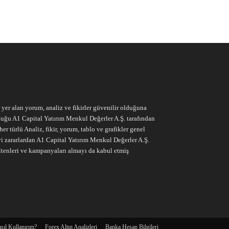
e yer alan yorum, analiz ve fikirler güvenilir olduğuna
ruluğu A1 Capital Yatırım Menkul Değerler A.Ş. tarafından
r türlü Analiz, fikir, yorum, tablo ve grafikler genel
vi zararlardan A1 Capital Yatırım Menkul Değerler A.Ş.
ltenleri ve kampanyaları almayı da kabul etmiş
sıl Kullanırım?
Forex Altın Analizleri
Banka Hesap Bilgileri