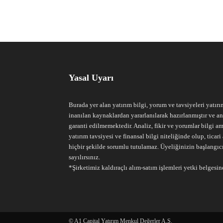
Yasal Uyarı
Burada yer alan yatırım bilgi, yorum ve tavsiyeleri yatırı
inanılan kaynaklardan yararlanılarak hazırlanmıştır ve an
garanti edilmemektedir. Analiz, fikir ve yorumlar bilgi am
yatırım tavsiyesi ve finansal bilgi niteliğinde olup, tic
hiçbir şekilde sorumlu tutulamaz. Üyeliğinizin başlangıc
sayılırsınız.
*Şirketimiz kaldıraçlı alım-satım işlemleri yetki belgesine
© A1 Capital Yatırım Menkul Değerler A.Ş.