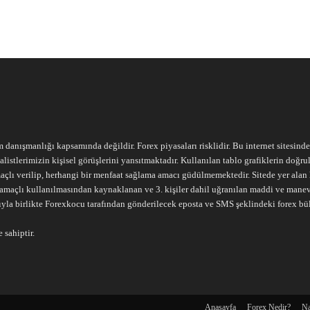
m danışmanlığı kapsamında değildir. Forex piyasaları risklidir. Bu internet sitesind
alistlerimizin kişisel görüşlerini yansıtmaktadır. Kullanılan tablo grafiklerin doğ
açlı verilip, herhangi bir menfaat sağlama amacı güdülmemektedir. Sitede yer alan he
ari amaçlı kullanılmasından kaynaklanan ve 3. kişiler dahil uğranılan maddi ve mane
ıyla birlikte Forexkocu tarafından gönderilecek eposta ve SMS şeklindeki forex bü
 sahiptir.
Anasayfa
Forex Nedir?
Na