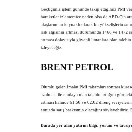
Geçtiğimiz işlem gününde takip ettiğimiz PMI ver
hareketler izlememize neden olsa da ABD-Çin ar
akışlarından kaynaklı olarak bu yükselişlerin sın
risk algısının artması durumunda 1466 ve 1472 sevi
artması dolayısıyla güvenli limanlara olan taleb
izleyeceğiz.
BRENT PETROL
Olumlu gelen İmalat PMI rakamları sonrası küres
azalması ile emtiaya olan talebin arttığını görmek
artması halinde 61.60 ve 62.02 direnç seviyelerini
emtiada satış baskısının olacağını söyleyebiliriz.
Burada yer alan yatırım bilgi, yorum ve tavsiy