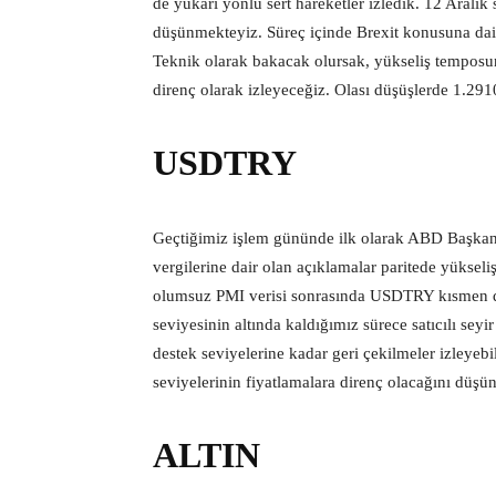
de yukarı yönlü sert hareketler izledik. 12 Aralık 
düşünmekteyiz. Süreç içinde Brexit konusuna dair 
Teknik olarak bakacak olursak, yükseliş temposu
direnç olarak izleyeceğiz. Olası düşüşlerde 1.291
USDTRY
Geçtiğimiz işlem gününde ilk olarak ABD Başkan
vergilerine dair olan açıklamalar paritede yükse
olumsuz PMI verisi sonrasında USDTRY kısmen dü
seviyesinin altında kaldığımız sürece satıcılı sey
destek seviyelerine kadar geri çekilmeler izleye
seviyelerinin fiyatlamalara direnç olacağını düşü
ALTIN