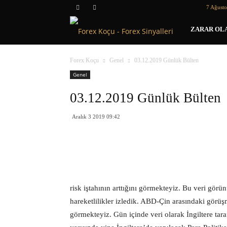
7 Ağust
Forex
ZARAR OLA
Koçu
Forex Koçu
Genel
03.12.2019 Günlük Bülten
Genel
03.12.2019 Günlük Bülten
Aralık 3 2019 09:42
risk iştahının arttığını görmekteyiz. Bu veri gör
hareketlilikler izledik. ABD-Çin arasındaki görüş
görmekteyiz. Gün içinde veri olarak İngiltere tara