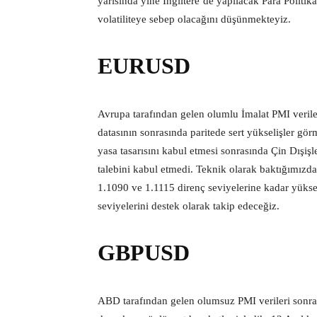
yarısında yine İngiltere’de yapılacak Para Politi
volatiliteye sebep olacağını düşünmekteyiz.
EURUSD
Avrupa tarafından gelen olumlu İmalat PMI veril
datasının sonrasında paritede sert yükselişler g
yasa tasarısını kabul etmesi sonrasında Çin Dışi
talebini kabul etmedi. Teknik olarak baktığımız
1.1090 ve 1.1115 direnç seviyelerine kadar yüksel
seviyelerini destek olarak takip edeceğiz.
GBPUSD
ABD tarafından gelen olumsuz PMI verileri sonra