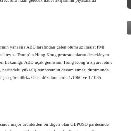
kası Kurulu’ndan gelecek haber akışlarının piyasalarda
erinin yanı sıra ABD tarafından gelen olumsuz İmalat PMI
örmekteyiz. Trump’ın Hong Kong protestocularını destekleyen
şleri Bakanlığı, ABD uçak gemisinin Hong Kong’u ziyaret etme
da, paritedeki yükseliş temposunun devam etmesi durumunda
işler görebiliriz. Olası düzeltmelerde 1.1060 ve 1.1035
sında majör ürünlerden bir diğeri olan GBPUSD paritesinde