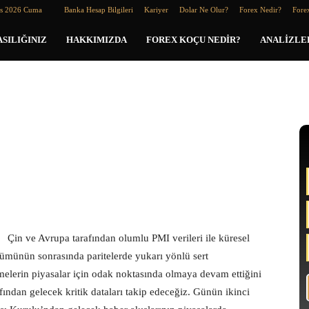
os 2026 Cuma
Banka Hesap Bilgileri
Kariyer
Dolar Ne Olur?
Forex Nedir?
Forex
SILIĞINIZ
HAKKIMIZDA
FOREX KOÇU NEDIR?
ANALIZLE
Çin ve Avrupa tarafından olumlu PMI verileri ile küresel
ünümünün sonrasında paritelerde yukarı yönlü sert
melerin piyasalar için odak noktasında olmaya devam ettiğini
fından gelecek kritik dataları takip edeceğiz. Günün ikinci