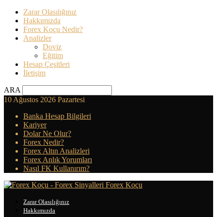
Zarar Olasılığınız
Hakkımızda
Forex Koçu Nedir?
Analizler
Doviz
Eğitim
Hesap Çeşitleri
İletişim
ARA
10 Ağustos 2026 Pazartesi
Banka Hesap Bilgileri
Kariyer
Dolar Ne Olur?
Forex Nedir?
Forex Altın Analizleri
Forex Anlık Yorumları
Nasıl FK Kullanırım?
Forex Koçu
Zarar Olasılığınız
Hakkımızda