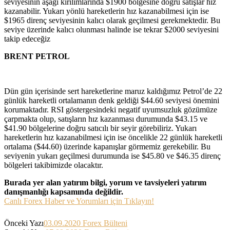
seviyesinin aşağı kırılımlarında $1900 bölgesine doğru satışlar hız
kazanabilir. Yukarı yönlü hareketlerin hız kazanabilmesi için ise
$1965 direnç seviyesinin kalıcı olarak geçilmesi gerekmektedir. Bu
seviye üzerinde kalıcı olunması halinde ise tekrar $2000 seviyesini
takip edeceğiz
BRENT PETROL
Dün gün içerisinde sert hareketlerine maruz kaldığımız Petrol’de 22
günlük hareketli ortalamanın denk geldiği $44.60 seviyesi önemini
korumaktadır. RSI göstergesindeki negatif uyumsuzluk gözümüze
çarpmakta olup, satışların hız kazanması durumunda $43.15 ve
$41.90 bölgelerine doğru satıcılı bir seyir görebiliriz. Yukarı
hareketlerin hız kazanabilmesi için ise öncelikle 22 günlük hareketli
ortalama ($44.60) üzerinde kapanışlar görmemiz gerekebilir. Bu
seviyenin yukarı geçilmesi durumunda ise $45.80 ve $46.35 direnç
bölgeleri takibimizde olacaktır.
Burada yer alan yatırım bilgi, yorum ve tavsiyeleri yatırım
danışmanlığı kapsamında değildir.
Canlı Forex Haber ve Yorumları için Tıklayın!
Önceki Yazı
03.09.2020 Forex Bülteni