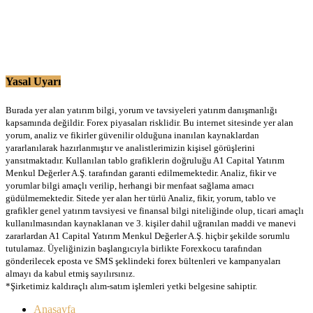
Yasal Uyarı
Burada yer alan yatırım bilgi, yorum ve tavsiyeleri yatırım danışmanlığı
kapsamında değildir. Forex piyasaları risklidir. Bu internet sitesinde yer alan
yorum, analiz ve fikirler güvenilir olduğuna inanılan kaynaklardan
yararlanılarak hazırlanmıştır ve analistlerimizin kişisel görüşlerini
yansıtmaktadır. Kullanılan tablo grafiklerin doğruluğu A1 Capital Yatırım
Menkul Değerler A.Ş. tarafından garanti edilmemektedir. Analiz, fikir ve
yorumlar bilgi amaçlı verilip, herhangi bir menfaat sağlama amacı
güdülmemektedir. Sitede yer alan her türlü Analiz, fikir, yorum, tablo ve
grafikler genel yatırım tavsiyesi ve finansal bilgi niteliğinde olup, ticari amaçlı
kullanılmasından kaynaklanan ve 3. kişiler dahil uğranılan maddi ve manevi
zararlardan A1 Capital Yatırım Menkul Değerler A.Ş. hiçbir şekilde sorumlu
tutulamaz. Üyeliğinizin başlangıcıyla birlikte Forexkocu tarafından
gönderilecek eposta ve SMS şeklindeki forex bültenleri ve kampanyaları
almayı da kabul etmiş sayılırsınız.
*Şirketimiz kaldıraçlı alım-satım işlemleri yetki belgesine sahiptir.
Anasayfa