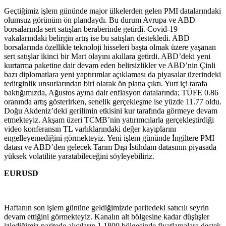
Geçtiğimiz işlem gününde major ülkelerden gelen PMI datalarındaki
olumsuz görünüm ön plandaydı. Bu durum Avrupa ve ABD
borsalarında sert satışları beraberinde getirdi. Covid-19
vakalarındaki belirgin artış ise bu satışları destekledi. ABD
borsalarında özellikle teknoloji hisseleri başta olmak üzere yaşanan
sert satışlar ikinci bir Mart olayını akıllara getirdi. ABD’deki yeni
kurtarma paketine dair devam eden belirsizlikler ve ABD’nin Çinli
bazı diplomatlara yeni yaptırımlar açıklaması da piyasalar üzerindeki
tedirginlik unsurlarından biri olarak ön plana çıktı. Yurt içi tarafa
baktığımızda, Ağustos ayına dair enflasyon datalarında; TÜFE 0.86
oranında artış gösterirken, senelik gerçekleşme ise yüzde 11.77 oldu.
Doğu Akdeniz’deki gerilimin etkisini kur tarafında görmeye devam
etmekteyiz. Akşam üzeri TCMB’nin yatırımcılarla gerçekleştirdiği
video konferansın TL varlıklarındaki değer kayıplarını
engelleyemediğini görmekteyiz. Yeni işlem gününde İngiltere PMI
datası ve ABD’den gelecek Tarım Dışı İstihdam datasının piyasada
yüksek volatilite yaratabileceğini söyleyebiliriz.
EURUSD
Haftanın son işlem gününe geldiğimizde paritedeki satıcılı seyrin
devam ettiğini görmekteyiz. Kanalın alt bölgesine kadar düşüşler
izlediğimiz paritede alıcıların 1.1800 bölgesinde fiyatlamalara destek