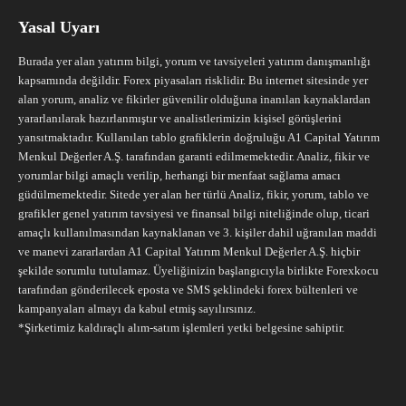
Yasal Uyarı
Burada yer alan yatırım bilgi, yorum ve tavsiyeleri yatırım danışmanlığı
kapsamında değildir. Forex piyasaları risklidir. Bu internet sitesinde yer
alan yorum, analiz ve fikirler güvenilir olduğuna inanılan kaynaklardan
yararlanılarak hazırlanmıştır ve analistlerimizin kişisel görüşlerini
yansıtmaktadır. Kullanılan tablo grafiklerin doğruluğu A1 Capital Yatırım
Menkul Değerler A.Ş. tarafından garanti edilmemektedir. Analiz, fikir ve
yorumlar bilgi amaçlı verilip, herhangi bir menfaat sağlama amacı
güdülmemektedir. Sitede yer alan her türlü Analiz, fikir, yorum, tablo ve
grafikler genel yatırım tavsiyesi ve finansal bilgi niteliğinde olup, ticari
amaçlı kullanılmasından kaynaklanan ve 3. kişiler dahil uğranılan maddi
ve manevi zararlardan A1 Capital Yatırım Menkul Değerler A.Ş. hiçbir
şekilde sorumlu tutulamaz. Üyeliğinizin başlangıcıyla birlikte Forexkocu
tarafından gönderilecek eposta ve SMS şeklindeki forex bültenleri ve
kampanyaları almayı da kabul etmiş sayılırsınız.
*Şirketimiz kaldıraçlı alım-satım işlemleri yetki belgesine sahiptir.