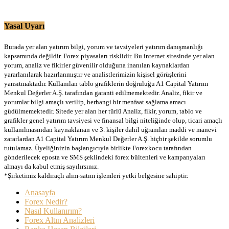
Yasal Uyarı
Burada yer alan yatırım bilgi, yorum ve tavsiyeleri yatırım danışmanlığı
kapsamında değildir. Forex piyasaları risklidir. Bu internet sitesinde yer alan
yorum, analiz ve fikirler güvenilir olduğuna inanılan kaynaklardan
yararlanılarak hazırlanmıştır ve analistlerimizin kişisel görüşlerini
yansıtmaktadır. Kullanılan tablo grafiklerin doğruluğu A1 Capital Yatırım
Menkul Değerler A.Ş. tarafından garanti edilmemektedir. Analiz, fikir ve
yorumlar bilgi amaçlı verilip, herhangi bir menfaat sağlama amacı
güdülmemektedir. Sitede yer alan her türlü Analiz, fikir, yorum, tablo ve
grafikler genel yatırım tavsiyesi ve finansal bilgi niteliğinde olup, ticari amaçlı
kullanılmasından kaynaklanan ve 3. kişiler dahil uğranılan maddi ve manevi
zararlardan A1 Capital Yatırım Menkul Değerler A.Ş. hiçbir şekilde sorumlu
tutulamaz. Üyeliğinizin başlangıcıyla birlikte Forexkocu tarafından
gönderilecek eposta ve SMS şeklindeki forex bültenleri ve kampanyaları
almayı da kabul etmiş sayılırsınız.
*Şirketimiz kaldıraçlı alım-satım işlemleri yetki belgesine sahiptir.
Anasayfa
Forex Nedir?
Nasıl Kullanırım?
Forex Altın Analizleri