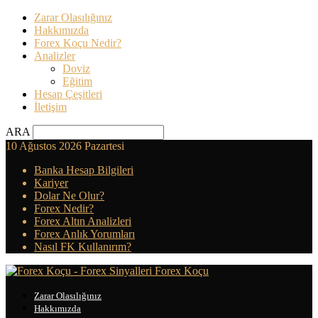
Zarar Olasılığınız
Hakkımızda
Forex Koçu Nedir?
Analizler
Doviz
Eğitim
Hesap Çeşitleri
İletişim
ARA
10 Ağustos 2026 Pazartesi
Banka Hesap Bilgileri
Kariyer
Dolar Ne Olur?
Forex Nedir?
Forex Altın Analizleri
Forex Anlık Yorumları
Nasıl FK Kullanırım?
Forex Koçu
Zarar Olasılığınız
Hakkımızda