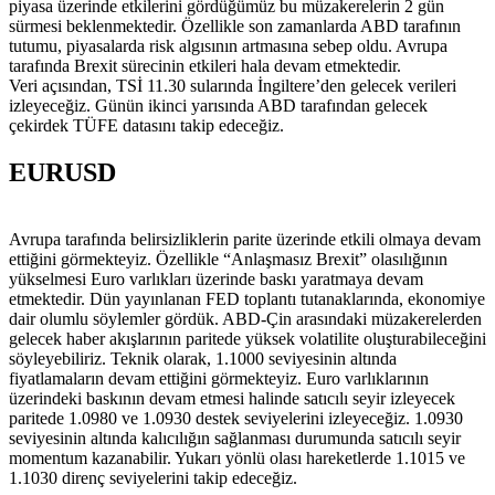
piyasa üzerinde etkilerini gördüğümüz bu müzakerelerin 2 gün
sürmesi beklenmektedir. Özellikle son zamanlarda ABD tarafının
tutumu, piyasalarda risk algısının artmasına sebep oldu. Avrupa
tarafında Brexit sürecinin etkileri hala devam etmektedir.
Veri açısından, TSİ 11.30 sularında İngiltere’den gelecek verileri
izleyeceğiz. Günün ikinci yarısında ABD tarafından gelecek
çekirdek TÜFE datasını takip edeceğiz.
EURUSD
Avrupa tarafında belirsizliklerin parite üzerinde etkili olmaya devam
ettiğini görmekteyiz. Özellikle “Anlaşmasız Brexit” olasılığının
yükselmesi Euro varlıkları üzerinde baskı yaratmaya devam
etmektedir. Dün yayınlanan FED toplantı tutanaklarında, ekonomiye
dair olumlu söylemler gördük. ABD-Çin arasındaki müzakerelerden
gelecek haber akışlarının paritede yüksek volatilite oluşturabileceğini
söyleyebiliriz. Teknik olarak, 1.1000 seviyesinin altında
fiyatlamaların devam ettiğini görmekteyiz. Euro varlıklarının
üzerindeki baskının devam etmesi halinde satıcılı seyir izleyecek
paritede 1.0980 ve 1.0930 destek seviyelerini izleyeceğiz. 1.0930
seviyesinin altında kalıcılığın sağlanması durumunda satıcılı seyir
momentum kazanabilir. Yukarı yönlü olası hareketlerde 1.1015 ve
1.1030 direnç seviyelerini takip edeceğiz.