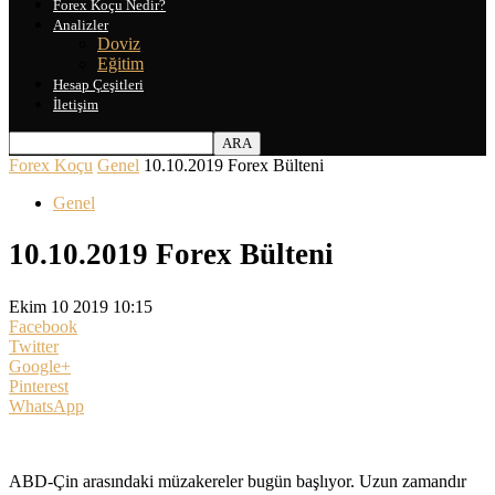
Forex Koçu Nedir?
Analizler
Doviz
Eğitim
Hesap Çeşitleri
İletişim
Forex Koçu
Genel
10.10.2019 Forex Bülteni
Genel
10.10.2019 Forex Bülteni
Ekim 10 2019 10:15
Facebook
Twitter
Google+
Pinterest
WhatsApp
ABD-Çin arasındaki müzakereler bugün başlıyor. Uzun zamandır