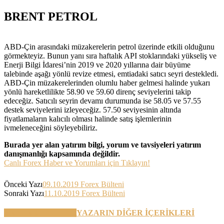
BRENT PETROL
ABD-Çin arasındaki müzakerelerin petrol üzerinde etkili olduğunu
görmekteyiz. Bunun yanı sıra haftalık API stoklarındaki yükseliş ve
Enerji Bilgi İdaresi’nin 2019 ve 2020 yıllarına dair büyüme
talebinde aşağı yönlü revize etmesi, emtiadaki satıcı seyri destekledi.
ABD-Çin müzakerelerinden olumlu haber gelmesi halinde yukarı
yönlü hareketlilikte 58.90 ve 59.60 direnç seviyelerini takip
edeceğiz. Satıcılı seyrin devamı durumunda ise 58.05 ve 57.55
destek seviyelerini izleyeceğiz. 57.50 seviyesinin altında
fiyatlamaların kalıcılı olması halinde satış işlemlerinin
ivmeleneceğini söyleyebiliriz.
Burada yer alan yatırım bilgi, yorum ve tavsiyeleri yatırım
danışmanlığı kapsamında değildir.
Canlı Forex Haber ve Yorumları için Tıklayın!
Önceki Yazı
09.10.2019 Forex Bülteni
Sonraki Yazı
11.10.2019 Forex Bülteni
BENZER YAZILAR
YAZARIN DİĞER İÇERİKLERİ