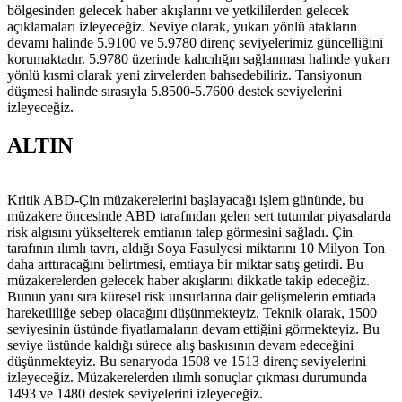
bölgesinden gelecek haber akışlarını ve yetkililerden gelecek
açıklamaları izleyeceğiz. Seviye olarak, yukarı yönlü atakların
devamı halinde 5.9100 ve 5.9780 direnç seviyelerimiz güncelliğini
korumaktadır. 5.9780 üzerinde kalıcılığın sağlanması halinde yukarı
yönlü kısmi olarak yeni zirvelerden bahsedebiliriz. Tansiyonun
düşmesi halinde sırasıyla 5.8500-5.7600 destek seviyelerini
izleyeceğiz.
ALTIN
Kritik ABD-Çin müzakerelerini başlayacağı işlem gününde, bu
müzakere öncesinde ABD tarafından gelen sert tutumlar piyasalarda
risk algısını yükselterek emtianın talep görmesini sağladı. Çin
tarafının ılımlı tavrı, aldığı Soya Fasulyesi miktarını 10 Milyon Ton
daha arttıracağını belirtmesi, emtiaya bir miktar satış getirdi. Bu
müzakerelerden gelecek haber akışlarını dikkatle takip edeceğiz.
Bunun yanı sıra küresel risk unsurlarına dair gelişmelerin emtiada
hareketliliğe sebep olacağını düşünmekteyiz. Teknik olarak, 1500
seviyesinin üstünde fiyatlamaların devam ettiğini görmekteyiz. Bu
seviye üstünde kaldığı sürece alış baskısının devam edeceğini
düşünmekteyiz. Bu senaryoda 1508 ve 1513 direnç seviyelerini
izleyeceğiz. Müzakerelerden ılımlı sonuçlar çıkması durumunda
1493 ve 1480 destek seviyelerini izleyeceğiz.