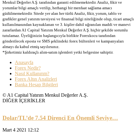
Menkul Değerler A.Ş. tarafından garanti edilmemektedir. Analiz, fikir ve
yorumlar bilgi amaçlı verilip, herhangi bir menfaat sağlama amacı
güdülmemektedir. Sitede yer alan her türlü Analiz, fikir, yorum, tablo ve
grafikler genel yatırım tavsiyesi ve finansal bilgi niteliğinde olup, ticari amaçlı
kullanılmasından kaynaklanan ve 3. kişiler dahil uğranılan maddi ve manevi
zararlardan A1 Capital Yatırım Menkul Değerler A.Ş. hiçbir şekilde sorumlu
tutulamaz. Üyeliğinizin başlangıcıyla birlikte Forexkocu tarafından
gönderilecek eposta ve SMS şeklindeki forex bültenleri ve kampanyaları
almayı da kabul etmiş sayılırsınız.
*Şirketimiz kaldıraçlı alım-satım işlemleri yetki belgesine sahiptir.
Anasayfa
Forex Nedir?
Nasıl Kullanırım?
Forex Altın Analizleri
Banka Hesap Bilgileri
© A1 Capital Yatırım Menkul Değerler A.Ş.
DİĞER İÇERİKLER
Dolar/TL’de 7.54 Direnci En Önemli Seviye…
Mart 4 2021 12:12