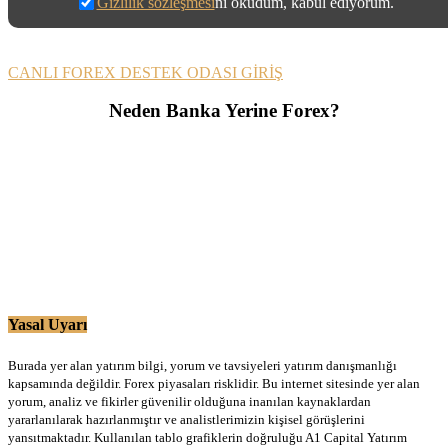
Gizlilik sözleşmesi
ni okudum, kabul ediyorum.
CANLI FOREX DESTEK ODASI GİRİŞ
Neden Banka Yerine Forex?
Yasal Uyarı
Burada yer alan yatırım bilgi, yorum ve tavsiyeleri yatırım danışmanlığı
kapsamında değildir. Forex piyasaları risklidir. Bu internet sitesinde yer alan
yorum, analiz ve fikirler güvenilir olduğuna inanılan kaynaklardan
yararlanılarak hazırlanmıştır ve analistlerimizin kişisel görüşlerini
yansıtmaktadır. Kullanılan tablo grafiklerin doğruluğu A1 Capital Yatırım