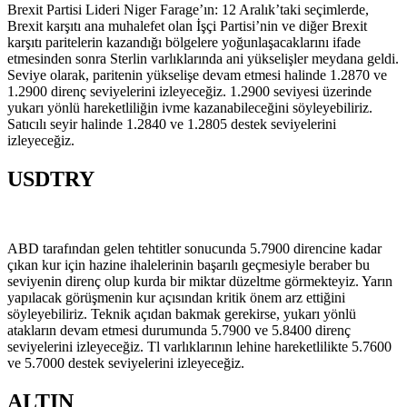
Brexit Partisi Lideri Niger Farage’ın: 12 Aralık’taki seçimlerde,
Brexit karşıtı ana muhalefet olan İşçi Partisi’nin ve diğer Brexit
karşıtı paritelerin kazandığı bölgelere yoğunlaşacaklarını ifade
etmesinden sonra Sterlin varlıklarında ani yükselişler meydana geldi.
Seviye olarak, paritenin yükselişe devam etmesi halinde 1.2870 ve
1.2900 direnç seviyelerini izleyeceğiz. 1.2900 seviyesi üzerinde
yukarı yönlü hareketliliğin ivme kazanabileceğini söyleyebiliriz.
Satıcılı seyir halinde 1.2840 ve 1.2805 destek seviyelerini
izleyeceğiz.
USDTRY
ABD tarafından gelen tehtitler sonucunda 5.7900 direncine kadar
çıkan kur için hazine ihalelerinin başarılı geçmesiyle beraber bu
seviyenin direnç olup kurda bir miktar düzeltme görmekteyiz. Yarın
yapılacak görüşmenin kur açısından kritik önem arz ettiğini
söyleyebiliriz. Teknik açıdan bakmak gerekirse, yukarı yönlü
atakların devam etmesi durumunda 5.7900 ve 5.8400 direnç
seviyelerini izleyeceğiz. Tl varlıklarının lehine hareketlilikte 5.7600
ve 5.7000 destek seviyelerini izleyeceğiz.
ALTIN