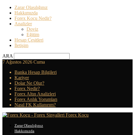
Zarar Olasılığınız
Hakkımızda
Forex Koçu Nedir?
Analizler
Doviz
Eğitim
Hesap Çeşitleri
İletişim
ARA
7 Ağustos 2026 Cuma
Banka Hesap Bilgileri
Kariyer
Dolar Ne Olur?
Forex Nedir?
Forex Altın Analizleri
Forex Anlık Yorumları
Nasıl FK Kullanırım?
Forex Koçu
Zarar Olasılığınız
Hakkımızda