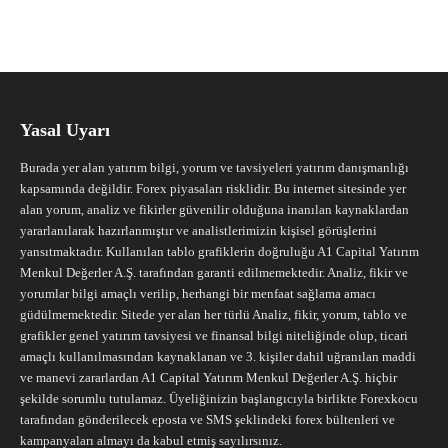
Yasal Uyarı
Burada yer alan yatırım bilgi, yorum ve tavsiyeleri yatırım danışmanlığı
kapsamında değildir. Forex piyasaları risklidir. Bu internet sitesinde yer
alan yorum, analiz ve fikirler güvenilir olduğuna inanılan kaynaklardan
yararlanılarak hazırlanmıştır ve analistlerimizin kişisel görüşlerini
yansıtmaktadır. Kullanılan tablo grafiklerin doğruluğu A1 Capital Yatırım
Menkul Değerler A.Ş. tarafından garanti edilmemektedir. Analiz, fikir ve
yorumlar bilgi amaçlı verilip, herhangi bir menfaat sağlama amacı
güdülmemektedir. Sitede yer alan her türlü Analiz, fikir, yorum, tablo ve
grafikler genel yatırım tavsiyesi ve finansal bilgi niteliğinde olup, ticari
amaçlı kullanılmasından kaynaklanan ve 3. kişiler dahil uğranılan maddi
ve manevi zararlardan A1 Capital Yatırım Menkul Değerler A.Ş. hiçbir
şekilde sorumlu tutulamaz. Üyeliğinizin başlangıcıyla birlikte Forexkocu
tarafından gönderilecek eposta ve SMS şeklindeki forex bültenleri ve
kampanyaları almayı da kabul etmiş sayılırsınız.