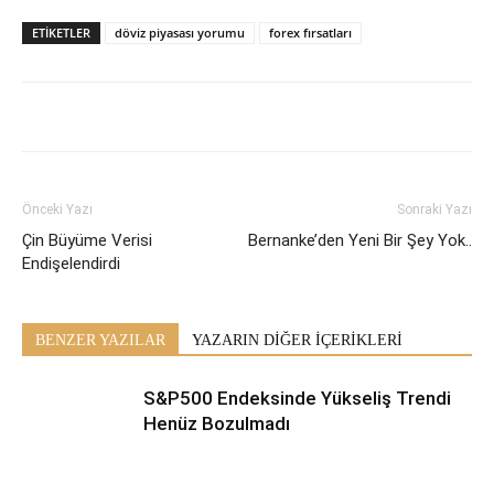
ETİKETLER
döviz piyasası yorumu
forex fırsatları
Önceki Yazı
Sonraki Yazı
Çin Büyüme Verisi
Bernanke’den Yeni Bir Şey Yok..
Endişelendirdi
BENZER YAZILAR
YAZARIN DİĞER İÇERİKLERİ
S&P500 Endeksinde Yükseliş Trendi
Henüz Bozulmadı