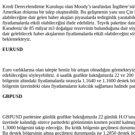
Kredi Derecelendirme Kuruluşu olan Moody’s tarafından İngiltere’nin 
Amerikan dolarına bir talep oluşturabilir. Bu gelişmenin yanı sıra Çi
alabileceğine dair gelen haber akışları piyasalarda tedirginlik yarata
fiyatlamalarda etkili olabileceğini ifade edebiliriz. Teşvik paketine d
Karadeniz’de 85 milyar m3 doğalgaz rezervinin bulunduğuna dair söylem
dair gelebilecek haber akışlarının fiyatlamalarda etkili olabileceği
beklemekteyiz.
EURUSD
Euro varlıklarına olan talepte henüz bir artışın olmadığını görmekt
edebileceğini söyleyebiliriz. 4 saatlik grafikte baktığımızda 22 ve 2
bölgenin altındaki fiyatlamalarda sırasıyla 1.1640 ve 1.1600 destek bö
bölgenin üzerindeki olası fiyatlamaların kalıcılık sağlaması halinde par
GBPUSD
GBPUSD paritesine günlük grafikte baktığımızda 22 günlük H.O’sının
üzerinde kalındığı sürece paritedeki görünümün kısmen pozitif kalmaya
1.3000 bölgesini takip edeceğiz. Bu kritik bölgenin geçilmesi durumund
Bu destek bölgesinin altına geçilmesi durumunda ise 1.2850 destek b