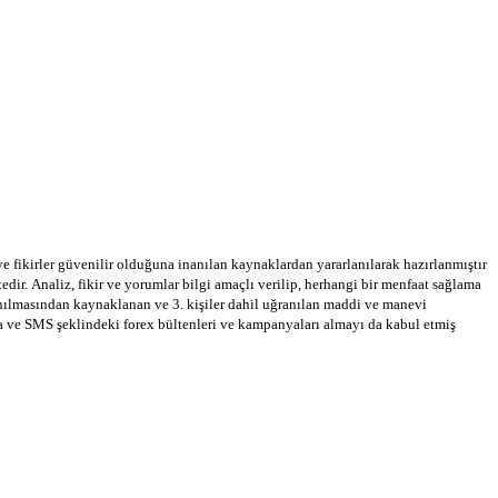
 ve fikirler güvenilir olduğuna inanılan kaynaklardan yararlanılarak hazırlanmıştır
dir. Analiz, fikir ve yorumlar bilgi amaçlı verilip, herhangi bir menfaat sağlama
llanılmasından kaynaklanan ve 3. kişiler dahil uğranılan maddi ve manevi
ta ve SMS şeklindeki forex bültenleri ve kampanyaları almayı da kabul etmiş