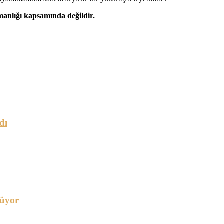
şmanlığı kapsamında değildir.
dı
rüyor