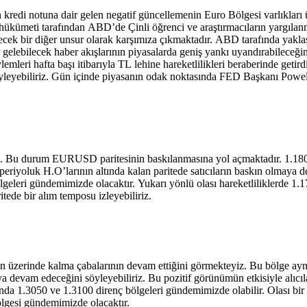
kredi notuna dair gelen negatif güncellemenin Euro Bölgesi varlıkları ü
n hükümeti tarafından ABD’de Çinli öğrenci ve araştırmacıların yargıla
bilecek bir diğer unsur olarak karşımıza çıkmaktadır. ABD tarafında yakla
air gelebilecek haber akışlarının piyasalarda geniş yankı uyandırabilece
leri hafta başı itibarıyla TL lehine hareketlilikleri beraberinde getir
ni söyleyebiliriz. Gün içinde piyasanın odak noktasında FED Başkanı P
eyiz. Bu durum EURUSD paritesinin baskılanmasına yol açmaktadır. 1.18
00 periyoluk H.O’larının altında kalan paritede satıcıların baskın olma
lgeleri gündemimizde olacaktır. Yukarı yönlü olası hareketliliklerde 1.1
itede bir alım temposu izleyebiliriz.
 üzerinde kalma çabalarının devam ettiğini görmekteyiz. Bu bölge ayn
 devam edeceğini söyleyebiliriz. Bu pozitif görünümün etkisiyle alıcıla
a 1.3050 ve 1.3100 direnç bölgeleri gündemimizde olabilir. Olası bir sat
ölgesi gündemimizde olacaktır.