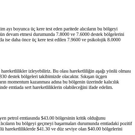
m ayı boyunca üç kere test eden paritede alıcıların bu bölgeyi
nümün devam etmesi durumunda 7.8000 ve 7.6000 destek bölgelerini
da ise daha önce üç kere test edilen 7.9600 ve psikolojik 8.0000
eketlilikler izleyebiliriz. Bu olası hareketliliğin aşağı yönlü olması
30 destek bölgeleri takibimizde olacaktır. Sıkışan üçgen
ların momentum kazanması adına bu bölgenin üzerinde kalıcılık
 emtiada sert hareketliliklerin olabileceğini ifade edelim.
yen petrol emtiasında $43.00 bölgesinin kritik olduğunu
 Alıcıların bu bölgeyi geçmeyi başarmaları durumunda emtiadaki pozitif
ü hareketliliklerde $41.30 ve düz seviye olan $40.00 bölgelerini