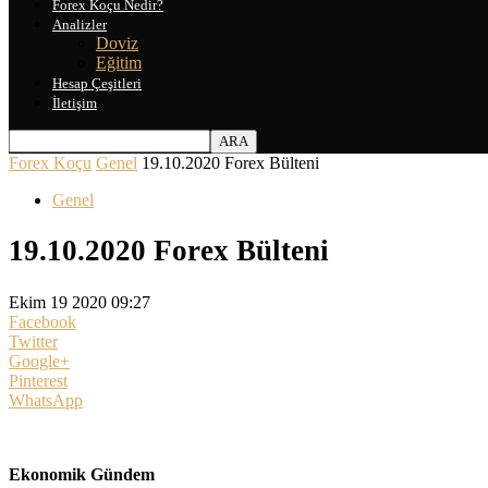
Forex Koçu Nedir?
Analizler
Doviz
Eğitim
Hesap Çeşitleri
İletişim
Forex Koçu
Genel
19.10.2020 Forex Bülteni
Genel
19.10.2020 Forex Bülteni
Ekim 19 2020 09:27
Facebook
Twitter
Google+
Pinterest
WhatsApp
Ekonomik Gündem