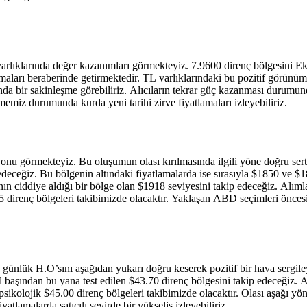
varlıklarında değer kazanımları görmekteyiz. 7.9600 direnç bölgesini Eki
nmaları beraberinde getirmektedir. TL varlıklarındaki bu pozitif görü
nda bir sakinleşme görebiliriz. Alıcıların tekrar güç kazanması durumun
emiz durumunda kurda yeni tarihi zirve fiyatlamaları izleyebiliriz.
nu görmekteyiz. Bu oluşumun olası kırılmasında ilgili yöne doğru sert har
ceğiz. Bu bölgenin altındaki fiyatlamalarda ise sırasıyla $1850 ve $18
ın ciddiye aldığı bir bölge olan $1918 seviyesini takip edeceğiz. Alım
enç bölgeleri takibimizde olacaktır. Yaklaşan ABD seçimleri öncesinde
günlük H.O’sını aşağıdan yukarı doğru keserek pozitif bir hava sergile
ül başından bu yana test edilen $43.70 direnç bölgesini takip edeceğiz.
olojik $45.00 direnç bölgeleri takibimizde olacaktır. Olası aşağı yönl
yatlamalarda satıcılı seyirde bir yükseliş izleyebiliriz.