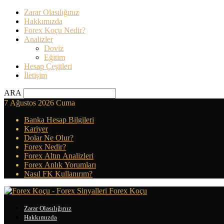
Zarar Olasılığınız
Hakkımızda
Forex Koçu Nedir?
Analizler
Doviz
Eğitim
Hesap Çeşitleri
İletişim
ARA
7 Ağustos 2026 Cuma
Banka Hesap Bilgileri
Kariyer
Dolar Ne Olur?
Forex Nedir?
Forex Altın Analizleri
Forex Anlık Yorumları
Nasıl FK Kullanırım?
Forex Koçu
Zarar Olasılığınız
Hakkımızda