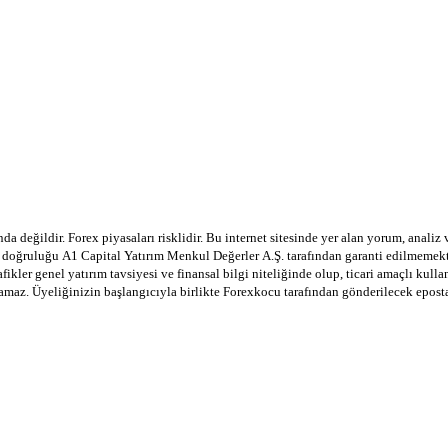
a değildir. Forex piyasaları risklidir. Bu internet sitesinde yer alan yorum, analiz
rin doğruluğu A1 Capital Yatırım Menkul Değerler A.Ş. tarafından garanti edilmemekte
afikler genel yatırım tavsiyesi ve finansal bilgi niteliğinde olup, ticari amaçlı ku
lamaz. Üyeliğinizin başlangıcıyla birlikte Forexkocu tarafından gönderilecek epos