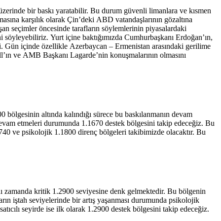
zerinde bir baskı yaratabilir. Bu durum güvenli limanlara ve kısmen
nmasına karşılık olarak Çin’deki ABD vatandaşlarının gözaltına
şan seçimler öncesinde tarafların söylemlerinin piyasalardaki
ğini söyleyebiliriz. Yurt içine baktığımızda Cumhurbaşkanı Erdoğan’ın,
di. Gün içinde özellikle Azerbaycan – Ermenistan arasındaki gerilime
owell’ın ve AMB Başkanı Lagarde’nin konuşmalarının olmasını
00 bölgesinin altında kalındığı sürece bu baskılanmanın devam
ya devam etmeleri durumunda 1.1670 destek bölgesini takip edeceğiz. Bu
740 ve psikolojik 1.1800 direnç bölgeleri takibimizde olacaktır. Bu
ı zamanda kritik 1.2900 seviyesine denk gelmektedir. Bu bölgenin
rın iştah seviyelerinde bir artış yaşanması durumunda psikolojik
ıcılı seyirde ise ilk olarak 1.2900 destek bölgesini takip edeceğiz.