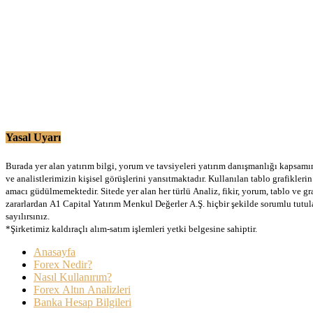
Yasal Uyarı
Burada yer alan yatırım bilgi, yorum ve tavsiyeleri yatırım danışmanlığı kapsamınd
ve analistlerimizin kişisel görüşlerini yansıtmaktadır. Kullanılan tablo grafikle
amacı güdülmemektedir. Sitede yer alan her türlü Analiz, fikir, yorum, tablo ve gr
zararlardan A1 Capital Yatırım Menkul Değerler A.Ş. hiçbir şekilde sorumlu tutu
sayılırsınız.
*Şirketimiz kaldıraçlı alım-satım işlemleri yetki belgesine sahiptir.
Anasayfa
Forex Nedir?
Nasıl Kullanırım?
Forex Altın Analizleri
Banka Hesap Bilgileri