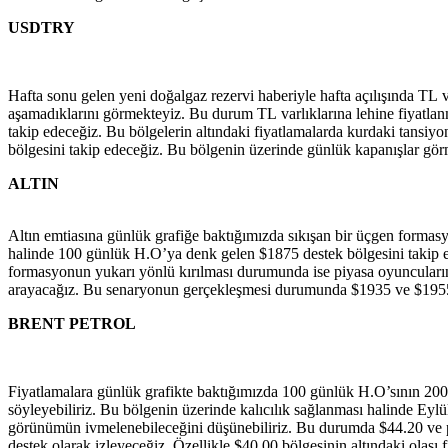
USDTRY
Hafta sonu gelen yeni doğalgaz rezervi haberiyle hafta açılışında TL 
aşamadıklarını görmekteyiz. Bu durum TL varlıklarına lehine fiyatla
takip edeceğiz. Bu bölgelerin altındaki fiyatlamalarda kurdaki tansiyo
bölgesini takip edeceğiz. Bu bölgenin üzerinde günlük kapanışlar görm
ALTIN
Altın emtiasına günlük grafiğe baktığımızda sıkışan bir üçgen formasyo
halinde 100 günlük H.O’ya denk gelen $1875 destek bölgesini takip ede
formasyonun yukarı yönlü kırılması durumunda ise piyasa oyuncuların
arayacağız. Bu senaryonun gerçekleşmesi durumunda $1935 ve $1955 dir
BRENT PETROL
Fiyatlamalara günlük grafikte baktığımızda 100 günlük H.O’sının 200 
söyleyebiliriz. Bu bölgenin üzerinde kalıcılık sağlanması halinde Eyl
görünümün ivmelenebileceğini düşünebiliriz. Bu durumda $44.20 ve psik
destek olarak izleyeceğiz. Özellikle $40.00 bölgesinin altındaki olası fi