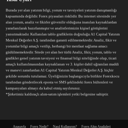
Burada yer alan yatırım bilgi, yorum ve tavsiyeleri yatırım danışmanlığı
kapsamında değildir. Forex piyasaları risklidir. Bu internet sitesinde yer
alan yorum, analiz ve fikirler güvenilir olduğuna inanılan kaynaklardan
yararlanılarak hazırlanmıştır ve analistlerimizin kişisel görüşlerini
yansıtmaktadır. Kullanılan tablo grafiklerin doğruluğu A1 Capital Yatırım
Menkul Değerler A.Ş. tarafından garanti edilmemektedir. Analiz, fikir ve
yorumlar bilgi amaçlı verilip, herhangi bir menfaat sağlama amacı
güdülmemektedir. Sitede yer alan her türlü Analiz, fikir, yorum, tablo ve
grafikler genel yatırım tavsiyesi ve finansal bilgi niteliğinde olup, ticari
amaçlı kullanılmasından kaynaklanan ve 3. kişiler dahil uğranılan maddi
ve manevi zararlardan A1 Capital Yatırım Menkul Değerler A.Ş. hiçbir
şekilde sorumlu tutulamaz. Üyeliğinizin başlangıcıyla birlikte Forexkocu
tarafından gönderilecek eposta ve SMS şeklindeki forex bültenleri ve
kampanyaları almayı da kabul etmiş sayılırsınız.
*Şirketimiz kaldıraçlı alım-satım işlemleri yetki belgesine sahiptir.
Anasayfa
Forex Nedir?
Nasıl Kullanırım?
Forex Altın Analizleri