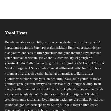
Yasal Uyarı
Burada yer alan yatırım bilgi, yorum ve tavsiyeleri yatırım danışmanlığı
kapsamında değildir. Forex piyasaları risklidir. Bu internet sitesinde yer
alan yorum, analiz ve fikirler güvenilir olduğuna inanılan kaynaklardan
yararlanılarak hazırlanmıştır ve analistlerimizin kişisel görüşlerini
yansıtmaktadır. Kullanılan tablo grafiklerin doğruluğu A1 Capital Yatırım
Menkul Değerler A.Ş. tarafından garanti edilmemektedir. Analiz, fikir ve
yorumlar bilgi amaçlı verilip, herhangi bir menfaat sağlama amacı
güdülmemektedir. Sitede yer alan her türlü Analiz, fikir, yorum, tablo ve
grafikler genel yatırım tavsiyesi ve finansal bilgi niteliğinde olup, ticari
amaçlı kullanılmasından kaynaklanan ve 3. kişiler dahil uğranılan maddi
ve manevi zararlardan A1 Capital Yatırım Menkul Değerler A.Ş. hiçbir
şekilde sorumlu tutulamaz. Üyeliğinizin başlangıcıyla birlikte Forexkocu
tarafından gönderilecek eposta ve SMS şeklindeki forex bültenleri ve
kampanyaları almayı da kabul etmiş sayılırsınız.