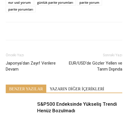
eur usd yorum
günlük parite yorumları
parite yorum
parite yorumları
Önceki Yazı
Sonraki Yazı
Japonya’dan Zayıf Verilere
EUR/USD’de Gözler Yellen ve
Devam
Tarım Dışında
BENZER YAZILAR
YAZARIN DİĞER İÇERİKLERİ
S&P500 Endeksinde Yükseliş Trendi
Henüz Bozulmadı