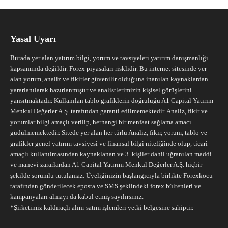
Yasal Uyarı
Burada yer alan yatırım bilgi, yorum ve tavsiyeleri yatırım danışmanlığı
kapsamında değildir. Forex piyasaları risklidir. Bu internet sitesinde yer
alan yorum, analiz ve fikirler güvenilir olduğuna inanılan kaynaklardan
yararlanılarak hazırlanmıştır ve analistlerimizin kişisel görüşlerini
yansıtmaktadır. Kullanılan tablo grafiklerin doğruluğu A1 Capital Yatırım
Menkul Değerler A.Ş. tarafından garanti edilmemektedir. Analiz, fikir ve
yorumlar bilgi amaçlı verilip, herhangi bir menfaat sağlama amacı
güdülmemektedir. Sitede yer alan her türlü Analiz, fikir, yorum, tablo ve
grafikler genel yatırım tavsiyesi ve finansal bilgi niteliğinde olup, ticari
amaçlı kullanılmasından kaynaklanan ve 3. kişiler dahil uğranılan maddi
ve manevi zararlardan A1 Capital Yatırım Menkul Değerler A.Ş. hiçbir
şekilde sorumlu tutulamaz. Üyeliğinizin başlangıcıyla birlikte Forexkocu
tarafından gönderilecek eposta ve SMS şeklindeki forex bültenleri ve
kampanyaları almayı da kabul etmiş sayılırsınız.
*Şirketimiz kaldıraçlı alım-satım işlemleri yetki belgesine sahiptir.