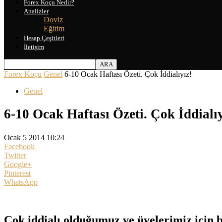
Forex Koçu Nedir?
Analizler
Doviz
Eğitim
Hesap Çeşitleri
İletişim
Forex Koçu
Genel
6-10 Ocak Haftası Özeti. Çok İddialıyız!
Genel
6-10 Ocak Haftası Özeti. Çok İddialıy
Ocak 5 2014 10:24
Facebook
Twitter
Google+
Pinterest
WhatsApp
Çok iddialı olduğumuz ve üyelerimiz için b