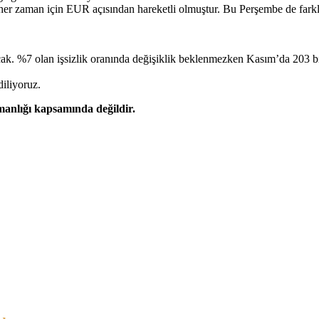
rı her zaman için EUR açısından hareketli olmuştur. Bu Perşembe de
cak. %7 olan işsizlik oranında değişiklik beklenmezken Kasım’da 203 bin
diliyoruz.
şmanlığı kapsamında değildir.