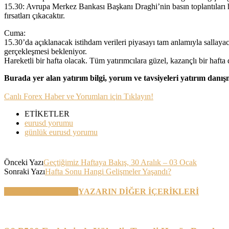
15.30: Avrupa Merkez Bankası Başkanı Draghi’nin basın toplantıla
fırsatları çıkacaktır.
Cuma:
15.30’da açıklanacak istihdam verileri piyasayı tam anlamıyla sallaya
gerçekleşmesi bekleniyor.
Hareketli bir hafta olacak. Tüm yatırımcılara güzel, kazançlı bir hafta 
Burada yer alan yatırım bilgi, yorum ve tavsiyeleri yatırım danı
Canlı Forex Haber ve Yorumları için Tıklayın!
ETİKETLER
eurusd yorumu
günlük eurusd yorumu
Önceki Yazı
Geçtiğimiz Haftaya Bakış, 30 Aralık – 03 Ocak
Sonraki Yazı
Hafta Sonu Hangi Gelişmeler Yaşandı?
BENZER YAZILAR
YAZARIN DİĞER İÇERİKLERİ