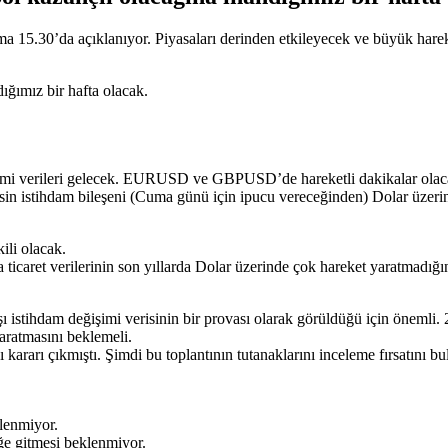
 15.30’da açıklanıyor. Piyasaları derinden etkileyecek ve büyük hareke
ığımız bir hafta olacak.
ü pmi verileri gelecek. EURUSD ve GBPUSD’de hareketli dakikalar olaca
in istihdam bileşeni (Cuma günü için ipucu vereceğinden) Dolar üzerinde
ili olacak.
caret verilerinin son yıllarda Dolar üzerinde çok hareket yaratmadığını
 istihdam değişimi verisinin bir provası olarak görüldüğü için önemli.
ratmasını beklemeli.
ı kararı çıkmıştı. Şimdi bu toplantının tutanaklarını inceleme fırsatını
klenmiyor.
ğe gitmesi beklenmiyor.