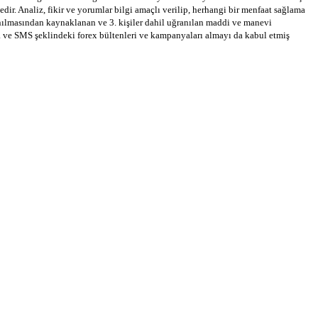
dir. Analiz, fikir ve yorumlar bilgi amaçlı verilip, herhangi bir menfaat sağlama
llanılmasından kaynaklanan ve 3. kişiler dahil uğranılan maddi ve manevi
a ve SMS şeklindeki forex bültenleri ve kampanyaları almayı da kabul etmiş