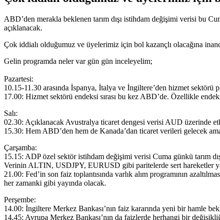
ABD’den merakla beklenen tarım dışı istihdam değişimi verisi bu Cuma
açıklanacak.
Çok iddialı olduğumuz ve üyelerimiz için bol kazançlı olacağına inand
Gelin programda neler var gün gün inceleyelim;
Pazartesi:
10.15-11.30 arasında İspanya, İtalya ve İngiltere’den hizmet sektör
17.00: Hizmet sektörü endeksi sırası bu kez ABD’de. Özellikle endeks
Salı:
02.30: Açıklanacak Avustralya ticaret dengesi verisi AUD üzerinde etk
15.30: Hem ABD’den hem de Kanada’dan ticaret verileri gelecek ama ti
Çarşamba:
15.15: ADP özel sektör istihdam değişimi verisi Cuma günkü tarım dışı
Verinin ALTIN, USDJPY, EURUSD gibi paritelerde sert hareketler ya
21.00: Fed’in son faiz toplantısında varlık alım programının azaltılmas
her zamanki gibi yayında olacak.
Perşembe:
14.00: İngiltere Merkez Bankası’nın faiz kararında yeni bir hamle be
14.45: Avrupa Merkez Bankası’nın da faizlerde herhangi bir değişikli