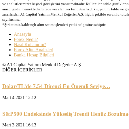
ve analistlerimizin kişisel görüşlerini yansıtmaktadır. Kullanılan tablo grafikler
amacı güdülmemektedir. Sitede yer alan her türlü Analiz, fikir, yorum, tablo ve gr
zararlardan A1 Capital Yatırım Menkul Değerler A.Ş. hiçbir şekilde sorumlu tutu
sayılırsınız.
*Şirketimiz kaldıraçlı alım-satım işlemleri yetki belgesine sahiptir.
Anasayfa
Forex Nedir?
Nasıl Kullanırım?
Forex Altın Analizleri
Banka Hesap Bilgileri
© A1 Capital Yatırım Menkul Değerler A.Ş.
DİĞER İÇERİKLER
Dolar/TL’de 7.54 Direnci En Önemli Seviye…
Mart 4 2021 12:12
S&P500 Endeksinde Yükseliş Trendi Henüz Bozulma
Mart 3 2021 16:13