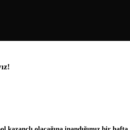
ız!
ol kazançlı olacağına inandığımız bir hafta 