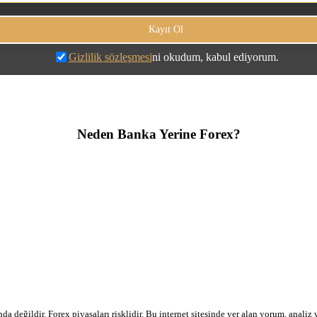
Gizlilik sözleşmesi
ni okudum, kabul ediyorum.
Neden Banka Yerine Forex?
a değildir. Forex piyasaları risklidir. Bu internet sitesinde yer alan yorum, analiz