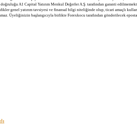
in doğruluğu A1 Capital Yatırım Menkul Değerler A.Ş. tarafından garanti edilmemekte
afikler genel yatırım tavsiyesi ve finansal bilgi niteliğinde olup, ticari amaçlı ku
lamaz. Üyeliğinizin başlangıcıyla birlikte Forexkocu tarafından gönderilecek epost
dı