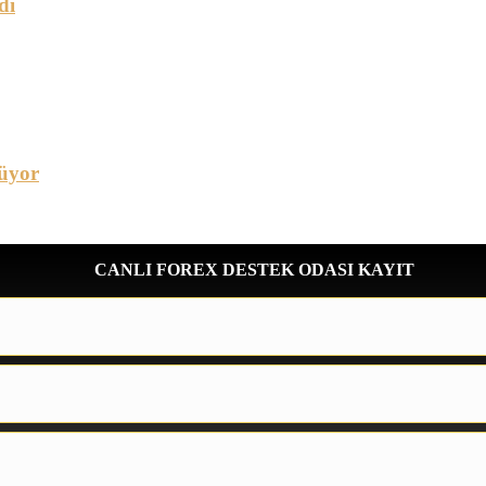
dı
üyor
CANLI FOREX DESTEK ODASI KAYIT