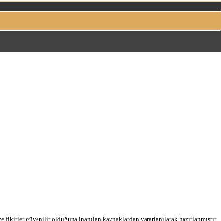
 ve fikirler güvenilir olduğuna inanılan kaynaklardan yararlanılarak hazırlanmıştır