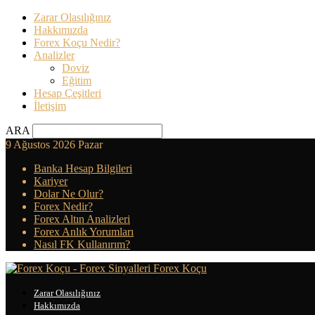
Zarar Olasılığınız
Hakkımızda
Forex Koçu Nedir?
Analizler
Doviz
Eğitim
Hesap Çeşitleri
İletişim
ARA
9 Ağustos 2026 Pazar
Banka Hesap Bilgileri
Kariyer
Dolar Ne Olur?
Forex Nedir?
Forex Altın Analizleri
Forex Anlık Yorumları
Nasıl FK Kullanırım?
Forex Koçu
Zarar Olasılığınız
Hakkımızda