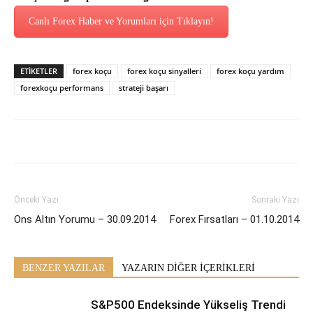
Canlı Forex Haber ve Yorumları için Tıklayın!
ETİKETLER
forex koçu
forex koçu sinyalleri
forex koçu yardım
forexkoçu performans
strateji başarı
Önceki Yazı
Sonraki Yazı
Ons Altın Yorumu – 30.09.2014
Forex Fırsatları – 01.10.2014
BENZER YAZILAR
YAZARIN DİĞER İÇERİKLERİ
S&P500 Endeksinde Yükseliş Trendi