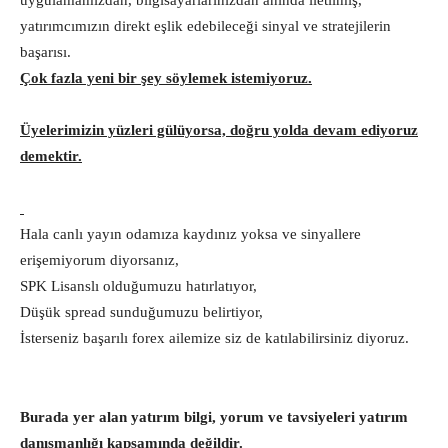
uygulamamızdan, bilgisayarlarınızdan anında iletilmiş,
yatırımcımızın direkt eşlik edebileceği sinyal ve stratejilerin
başarısı.
Çok fazla yeni bir şey söylemek istemiyoruz.
Üyelerimizin yüzleri gülüyorsa, doğru yolda devam ediyoruz
demektir.
Hala canlı yayın odamıza kaydınız yoksa ve sinyallere
erişemiyorum diyorsanız,
SPK Lisanslı olduğumuzu hatırlatıyor,
Düşük spread sunduğumuzu belirtiyor,
İsterseniz başarılı forex ailemize siz de katılabilirsiniz diyoruz.
Burada yer alan yatırım bilgi, yorum ve tavsiyeleri yatırım
danışmanlığı kapsamında değildir.