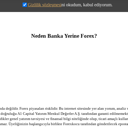
Gizlilik sözleşmesi
ni okudum, kabul ediyorum.
Neden Banka Yerine Forex?
a değildir. Forex piyasaları risklidir. Bu internet sitesinde yer alan yorum, analiz
in doğruluğu A1 Capital Yatırım Menkul Değerler A.Ş. tarafından garanti edilmemekte
afikler genel yatırım tavsiyesi ve finansal bilgi niteliğinde olup, ticari amaçlı ku
lamaz. Üyeliğinizin başlangıcıyla birlikte Forexkocu tarafından gönderilecek epost