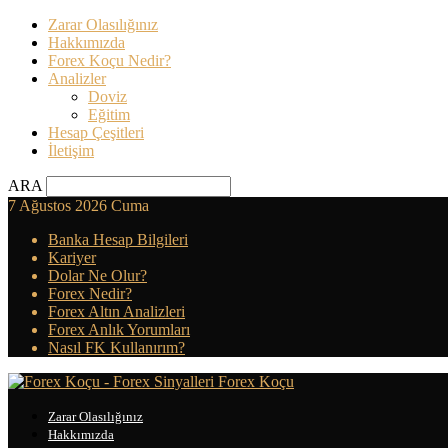
Zarar Olasılığınız
Hakkımızda
Forex Koçu Nedir?
Analizler
Doviz
Eğitim
Hesap Çeşitleri
İletişim
ARA
7 Ağustos 2026 Cuma
Banka Hesap Bilgileri
Kariyer
Dolar Ne Olur?
Forex Nedir?
Forex Altın Analizleri
Forex Anlık Yorumları
Nasıl FK Kullanırım?
Forex Koçu
Zarar Olasılığınız
Hakkımızda