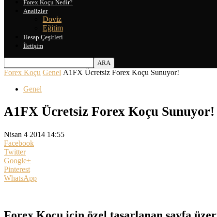
Forex Koçu Nedir?
Analizler
Doviz
Eğitim
Hesap Çeşitleri
İletişim
Forex Koçu
Genel
A1FX Ücretsiz Forex Koçu Sunuyor!
Genel
A1FX Ücretsiz Forex Koçu Sunuyor!
Nisan 4 2014 14:55
Facebook
Twitter
Google+
Pinterest
WhatsApp
Forex Koçu için özel tasarlanan sayfa üze