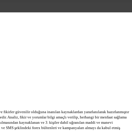
 ve fikirler güvenilir olduğuna inanılan kaynaklardan yararlanılarak hazırlanmıştır
dir. Analiz, fikir ve yorumlar bilgi amaçlı verilip, herhangi bir menfaat sağlama
llanılmasından kaynaklanan ve 3. kişiler dahil uğranılan maddi ve manevi
a ve SMS şeklindeki forex bültenleri ve kampanyaları almayı da kabul etmiş