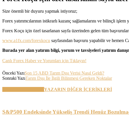
Size önemli bir duyuru yapmak istiyoruz;
Forex yatırımcılarının istikrarlı kazanç sağlamalarını ve bilinçli işl
Forex Koçu için özel tasarlanan sayfa üzerinden gelen tüm başvurular
www.a1fx.com/forexkocu
sayfasından başvuru yapabilir ve hemen Can
Burada yer alan yatırım bilgi, yorum ve tavsiyeleri yatırım danı
Canlı Forex Haber ve Yorumları için Tıklayın!
Önceki Yazı
Son 15 ABD Tarım Dışı Verisi Nasıl Geldi?
Sonraki Yazı
Tarım Dışı İle İlgili Bilinmesi Gereken Noktalar
BENZER YAZILAR
YAZARIN DİĞER İÇERİKLERİ
S&P500 Endeksinde Yükseliş Trendi Henüz Bozulma