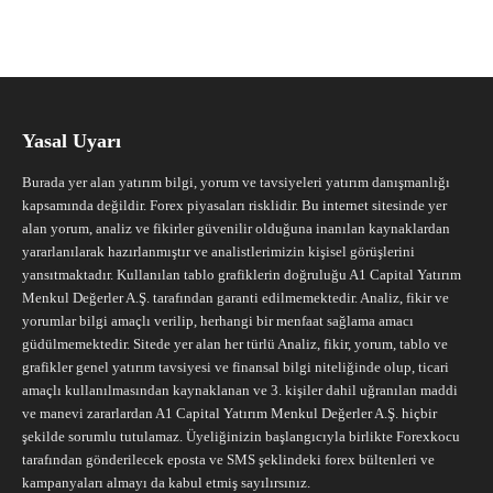
Yasal Uyarı
Burada yer alan yatırım bilgi, yorum ve tavsiyeleri yatırım danışmanlığı
kapsamında değildir. Forex piyasaları risklidir. Bu internet sitesinde yer
alan yorum, analiz ve fikirler güvenilir olduğuna inanılan kaynaklardan
yararlanılarak hazırlanmıştır ve analistlerimizin kişisel görüşlerini
yansıtmaktadır. Kullanılan tablo grafiklerin doğruluğu A1 Capital Yatırım
Menkul Değerler A.Ş. tarafından garanti edilmemektedir. Analiz, fikir ve
yorumlar bilgi amaçlı verilip, herhangi bir menfaat sağlama amacı
güdülmemektedir. Sitede yer alan her türlü Analiz, fikir, yorum, tablo ve
grafikler genel yatırım tavsiyesi ve finansal bilgi niteliğinde olup, ticari
amaçlı kullanılmasından kaynaklanan ve 3. kişiler dahil uğranılan maddi
ve manevi zararlardan A1 Capital Yatırım Menkul Değerler A.Ş. hiçbir
şekilde sorumlu tutulamaz. Üyeliğinizin başlangıcıyla birlikte Forexkocu
tarafından gönderilecek eposta ve SMS şeklindeki forex bültenleri ve
kampanyaları almayı da kabul etmiş sayılırsınız.