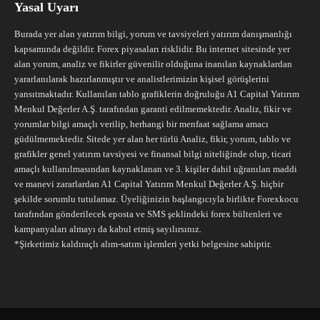
Yasal Uyarı
Burada yer alan yatırım bilgi, yorum ve tavsiyeleri yatırım danışmanlığı
kapsamında değildir. Forex piyasaları risklidir. Bu internet sitesinde yer
alan yorum, analiz ve fikirler güvenilir olduğuna inanılan kaynaklardan
yararlanılarak hazırlanmıştır ve analistlerimizin kişisel görüşlerini
yansıtmaktadır. Kullanılan tablo grafiklerin doğruluğu A1 Capital Yatırım
Menkul Değerler A.Ş. tarafından garanti edilmemektedir. Analiz, fikir ve
yorumlar bilgi amaçlı verilip, herhangi bir menfaat sağlama amacı
güdülmemektedir. Sitede yer alan her türlü Analiz, fikir, yorum, tablo ve
grafikler genel yatırım tavsiyesi ve finansal bilgi niteliğinde olup, ticari
amaçlı kullanılmasından kaynaklanan ve 3. kişiler dahil uğranılan maddi
ve manevi zararlardan A1 Capital Yatırım Menkul Değerler A.Ş. hiçbir
şekilde sorumlu tutulamaz. Üyeliğinizin başlangıcıyla birlikte Forexkocu
tarafından gönderilecek eposta ve SMS şeklindeki forex bültenleri ve
kampanyaları almayı da kabul etmiş sayılırsınız.
*Şirketimiz kaldıraçlı alım-satım işlemleri yetki belgesine sahiptir.