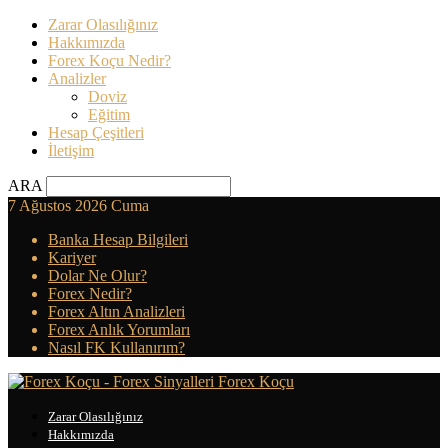
Zarar Olasılığınız
Hakkımızda
Forex Koçu Nedir?
Analizler
Doviz
Eğitim
Hesap Çeşitleri
İletişim
ARA
7 Ağustos 2026 Cuma
Banka Hesap Bilgileri
Kariyer
Dolar Ne Olur?
Forex Nedir?
Forex Altın Analizleri
Forex Anlık Yorumları
Nasıl FK Kullanırım?
Forex Koçu
Zarar Olasılığınız
Hakkımızda