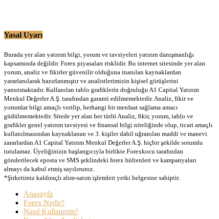
Yasal Uyarı
Burada yer alan yatırım bilgi, yorum ve tavsiyeleri yatırım danışmanlığı
kapsamında değildir. Forex piyasaları risklidir. Bu internet sitesinde yer alan
yorum, analiz ve fikirler güvenilir olduğuna inanılan kaynaklardan
yararlanılarak hazırlanmıştır ve analistlerimizin kişisel görüşlerini
yansıtmaktadır. Kullanılan tablo grafiklerin doğruluğu A1 Capital Yatırım
Menkul Değerler A.Ş. tarafından garanti edilmemektedir. Analiz, fikir ve
yorumlar bilgi amaçlı verilip, herhangi bir menfaat sağlama amacı
güdülmemektedir. Sitede yer alan her türlü Analiz, fikir, yorum, tablo ve
grafikler genel yatırım tavsiyesi ve finansal bilgi niteliğinde olup, ticari amaçlı
kullanılmasından kaynaklanan ve 3. kişiler dahil uğranılan maddi ve manevi
zararlardan A1 Capital Yatırım Menkul Değerler A.Ş. hiçbir şekilde sorumlu
tutulamaz. Üyeliğinizin başlangıcıyla birlikte Forexkocu tarafından
gönderilecek eposta ve SMS şeklindeki forex bültenleri ve kampanyaları
almayı da kabul etmiş sayılırsınız.
*Şirketimiz kaldıraçlı alım-satım işlemleri yetki belgesine sahiptir.
Anasayfa
Forex Nedir?
Nasıl Kullanırım?