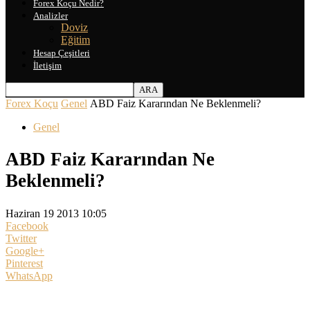
Forex Koçu Nedir?
Analizler
Doviz
Eğitim
Hesap Çeşitleri
İletişim
Forex Koçu
Genel
ABD Faiz Kararından Ne Beklenmeli?
Genel
ABD Faiz Kararından Ne
Beklenmeli?
Haziran 19 2013 10:05
Facebook
Twitter
Google+
Pinterest
WhatsApp