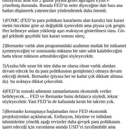
bilmiyoruz ama son 2 günde piyasa genel ağırlığını Eylül’e
yöneltmiş durumda. Burada FED’in neler diyeceğine dair bazı ana
hatları düşünerek yatırımcıları yönlendirmek daha önemli.
1)FOMC (FED’in para politikası kararlarını alan kurulu) faiz kararı
metni öncekine göre az değişiklik içerecektir ama piyasa çok gergin.
Her kelimeye anlam yüklenip aşırı reaksiyon gösterilmesi olası. Git-
gel şeklinde geçebilir faiz kararı sonrası süreç.
2)Bernanke varlık alım programındaki azaltımın mutlak bir istikamet
içermeyeceğini ve sonrasında miktarın bir süre sabit kalabileceğini
hatta tekrar miktarın arttırabileceğini söyleyecektir.
3)Azalsa bile uzun bir süre daha ne olursa olsun varlık alımları
devam edecek bu da para politikasının genişlemeci olmaya devam
edeceği demek. Bernanke (piyasa her ne kadar çok dikkate almasa
da) bu noktaya dikkat çekecektir.
4)FED’in sonraki adımının zamanlamasını ekonomik veriler
belirleyecek… FED ve Bernanke bunu defalarca söyledi, tekrar
söyleyecektir. Yani FED’in de kafasında kesin bir takvim yok.
5)Bernanke konuşmaya başlamadan önce FED ekonomik
projeksiyonları açıklanacak. Enflasyon, büyüme ve istihdam
tahminlerine yönelik aşağı revizeler daha gevşek para politikasını
işaret edeceği için yayınlama anında USD’yi zayıflatabilir ama