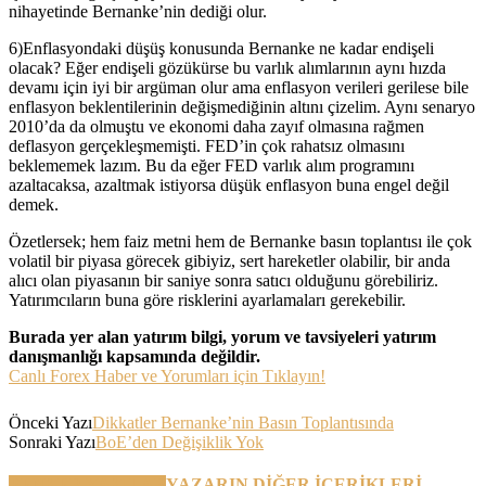
nihayetinde Bernanke’nin dediği olur.
6)Enflasyondaki düşüş konusunda Bernanke ne kadar endişeli
olacak? Eğer endişeli gözükürse bu varlık alımlarının aynı hızda
devamı için iyi bir argüman olur ama enflasyon verileri gerilese bile
enflasyon beklentilerinin değişmediğinin altını çizelim. Aynı senaryo
2010’da da olmuştu ve ekonomi daha zayıf olmasına rağmen
deflasyon gerçekleşmemişti. FED’in çok rahatsız olmasını
beklememek lazım. Bu da eğer FED varlık alım programını
azaltacaksa, azaltmak istiyorsa düşük enflasyon buna engel değil
demek.
Özetlersek; hem faiz metni hem de Bernanke basın toplantısı ile çok
volatil bir piyasa görecek gibiyiz, sert hareketler olabilir, bir anda
alıcı olan piyasanın bir saniye sonra satıcı olduğunu görebiliriz.
Yatırımcıların buna göre risklerini ayarlamaları gerekebilir.
Burada yer alan yatırım bilgi, yorum ve tavsiyeleri yatırım
danışmanlığı kapsamında değildir.
Canlı Forex Haber ve Yorumları için Tıklayın!
Önceki Yazı
Dikkatler Bernanke’nin Basın Toplantısında
Sonraki Yazı
BoE’den Değişiklik Yok
BENZER YAZILAR
YAZARIN DİĞER İÇERİKLERİ