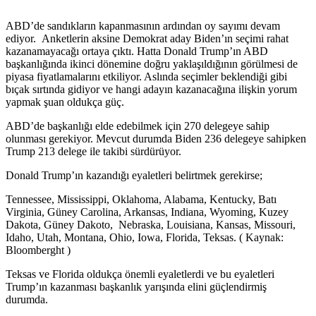
ABD’de sandıkların kapanmasının ardından oy sayımı devam
ediyor. Anketlerin aksine Demokrat aday Biden’ın seçimi rahat
kazanamayacağı ortaya çıktı. Hatta Donald Trump’ın ABD
başkanlığında ikinci dönemine doğru yaklaşıldığının görülmesi de
piyasa fiyatlamalarını etkiliyor. Aslında seçimler beklendiği gibi
bıçak sırtında gidiyor ve hangi adayın kazanacağına ilişkin yorum
yapmak şuan oldukça güç.
ABD’de başkanlığı elde edebilmek için 270 delegeye sahip
olunması gerekiyor. Mevcut durumda Biden 236 delegeye sahipken
Trump 213 delege ile takibi sürdürüyor.
Donald Trump’ın kazandığı eyaletleri belirtmek gerekirse;
Tennessee, Mississippi, Oklahoma, Alabama, Kentucky, Batı
Virginia, Güney Carolina, Arkansas, Indiana, Wyoming, Kuzey
Dakota, Güney Dakoto, Nebraska, Louisiana, Kansas, Missouri,
Idaho, Utah, Montana, Ohio, Iowa, Florida, Teksas. ( Kaynak:
Bloomberght )
Teksas ve Florida oldukça önemli eyaletlerdi ve bu eyaletleri
Trump’ın kazanması başkanlık yarışında elini güçlendirmiş
durumda.