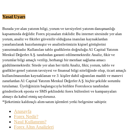
Yasal Uyarı
Burada yer alan yatırım bilgi, yorum ve tavsiyeleri yatırım danışmanlığı
kapsamında değildir. Forex piyasaları risklidir. Bu internet sitesinde yer alan
yorum, analiz ve fikirler güvenilir olduğuna inanılan kaynaklardan
yararlanılarak hazırlanmıştır ve analistlerimizin kişisel görüşlerini
yansıtmaktadır. Kullanılan tablo grafiklerin doğruluğu A1 Capital Yatırım
Menkul Değerler A.Ş. tarafından garanti edilmemektedir. Analiz, fikir ve
yorumlar bilgi amaçlı verilip, herhangi bir menfaat sağlama amacı
güdülmemektedir. Sitede yer alan her türlü Analiz, fikir, yorum, tablo ve
grafikler genel yatırım tavsiyesi ve finansal bilgi niteliğinde olup, ticari amaçlı
kullanılmasından kaynaklanan ve 3. kişiler dahil uğranılan maddi ve manevi
zararlardan A1 Capital Yatırım Menkul Değerler A.Ş. hiçbir şekilde sorumlu
tutulamaz. Üyeliğinizin başlangıcıyla birlikte Forexkocu tarafından
gönderilecek eposta ve SMS şeklindeki forex bültenleri ve kampanyaları
almayı da kabul etmiş sayılırsınız.
*Şirketimiz kaldıraçlı alım-satım işlemleri yetki belgesine sahiptir.
Anasayfa
Forex Nedir?
Nasıl Kullanırım?
Forex Altın Analizleri