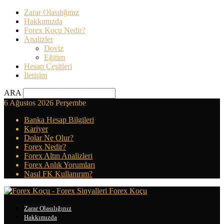
Zarar Olasılığınız
Hakkımızda
Forex Koçu Nedir?
Analizler
Doviz
Eğitim
Hesap Çeşitleri
İletişim
ARA
6 Ağustos 2026 Perşembe
Banka Hesap Bilgileri
Kariyer
Dolar Ne Olur?
Forex Nedir?
Forex Altın Analizleri
Forex Anlık Yorumları
Nasıl FK Kullanırım?
Forex Koçu
Zarar Olasılığınız
Hakkımızda