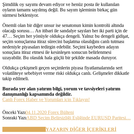
Şimdilik oy sayımı devam ediyor ve henüz posta ile kullanılan
oyların tamamı sayılmış değil. Bu sayım işleminin birkaç gün
sürmesi bekleniyor.
Önemli olan bir diğer unsur ise senatonun kimin kontrolü altında
olacağı sorusu… An itibari ile sandalye sayıları her iki parti için de
47… Seçim her yönüyle oldukça dengeli. Yalnız bu dengeli gidişat,
seçim sonuçlarına itiraz sürecini başlatma olasılığını canlı tutması
nedeniyle piyasaları tedirgin edebilir. Seçimi kaybeden adayın
sonuçlara itiraz etmesi ile kesinleşen sonucun belirlenmesi
uzayabilir. Bu olasılık hala güçlü bir şekilde masada duruyor.
Oldukça çekişmeli geçen seçimlerin piyasa fiyatlamalarında sert
volatiliteye sebebiyet verme riski oldukça canlı. Gelişmeler dikkatle
takip edilmeli.
Burada yer alan yatırım bilgi, yorum ve tavsiyeleri yatırım
danışmanlığı kapsamında değildir.
Canlı Forex Haber ve Yorumları için Tıklayın!
Önceki Yazı
04.11.2020 Forex Bülteni
Sonraki Yazı
ABD Seçim Belirsizliği Eşliğinde EURUSD Paritesi…
BENZER YAZILAR
YAZARIN DİĞER İÇERİKLERİ