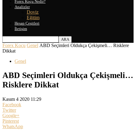
Forex Koçu Nedir?
Analizler
Doviz
Eğitim
Hesap Çeşitleri
İletişim
Forex Koçu
Genel
ABD Seçimleri Oldukça Çekişmeli… Risklere
Dikkat
Genel
ABD Seçimleri Oldukça Çekişmeli…
Risklere Dikkat
Kasım 4 2020 11:29
Facebook
Twitter
Google+
Pinterest
WhatsApp